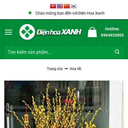
Bỏ
qua
Chào mừng bạn đến với Điện Hoa Xanh
nội
dung
Hotline:
0964935005
Tìm
kiếm:
Trang chủ
Hoa tết