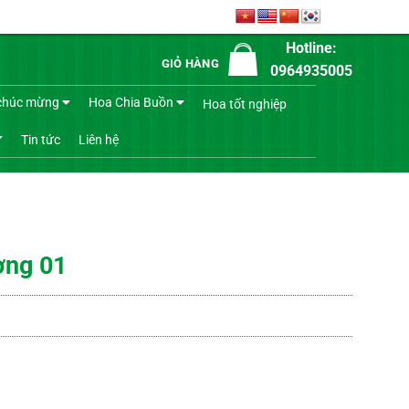
Hotline:
GIỎ HÀNG
0964935005
chúc mừng
Hoa Chia Buồn
Hoa tốt nghiệp
Tin tức
Liên hệ
ợng 01