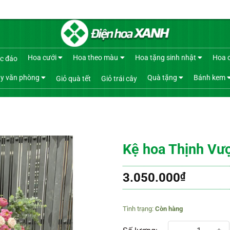
Hoa cưới
Hoa theo màu
Hoa tặng sinh nhật
Hoa 
c đáo
y văn phòng
Quà tặng
Bánh kem
Giỏ quà tết
Giỏ trái cây
Kệ hoa Thịnh Vư
3.050.000
₫
Còn hàng
Kệ hoa Thịnh Vượng 01 số lượng