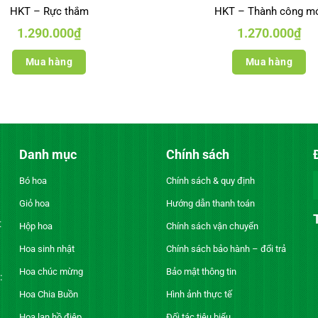
HKT – Rực thắm
HKT – Thành công m
1.290.000
₫
1.270.000
₫
Mua hàng
Mua hàng
Danh mục
Chính sách
Bó hoa
Chính sách & quy định
Giỏ hoa
Hướng dẫn thanh toán
t
Hộp hoa
Chính sách vận chuyển
Hoa sinh nhật
Chính sách bảo hành – đổi trả
Hoa chúc mừng
Bảo mật thông tin
:
Hoa Chia Buồn
Hình ảnh thực tế
Hoa lan hồ điệp
Đối tác tiêu biểu