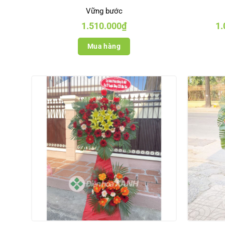
Vững bước
1.510.000
₫
1.
Mua hàng