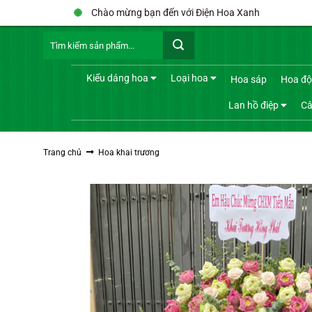
Bỏ
Chào mừng bạn đến với Điện Hoa Xanh
qua
Tìm
nội
kiếm:
dung
Kiểu dáng hoa
Loại hoa
Hoa sáp
Hoa độ
Lan hồ điệp
Câ
Trang chủ
Hoa khai trương