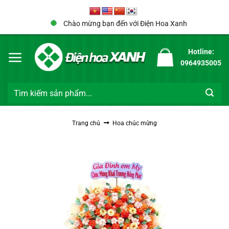
Bỏ
qua
Chào mừng bạn đến với Điện Hoa Xanh
nội
dung
Hotline:
0964935005
Tìm
kiếm:
Trang chủ
Hoa chúc mừng