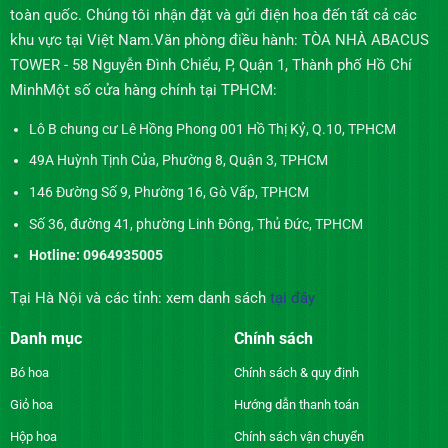
toàn quốc. Chúng tôi nhận đặt và gửi điện hoa đến tất cả các
khu vực tại Việt Nam.Văn phòng điều hành: TÒA NHÀ ABACUS
TOWER - 58 Nguyễn Đình Chiểu, P, Quận 1, Thành phố Hồ Chí
MinhMột số cửa hàng chính tại TPHCM:
Lô B chung cư Lê Hồng Phong 001 Hồ Thị Kỷ, Q.10, TPHCM
49A Huỳnh Tịnh Của, Phường 8, Quận 3, TPHCM
146 Đường Số 9, Phường 16, Gò Vấp, TPHCM
Số 36, đường 41, phường Linh Đông, Thủ Đức, TPHCM
Hotline: 0964935005
Tại Hà Nội và các tỉnh: xem danh sách
tại đây
Danh mục
Chính sách
Bó hoa
Chính sách & quy định
Giỏ hoa
Hướng dẫn thanh toán
Hộp hoa
Chính sách vận chuyển