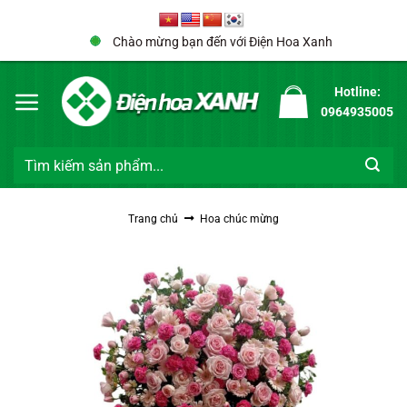
Bỏ
qua
Chào mừng bạn đến với Điện Hoa Xanh
nội
dung
Hotline:
0964935005
Tìm
kiếm:
Trang chủ
Hoa chúc mừng