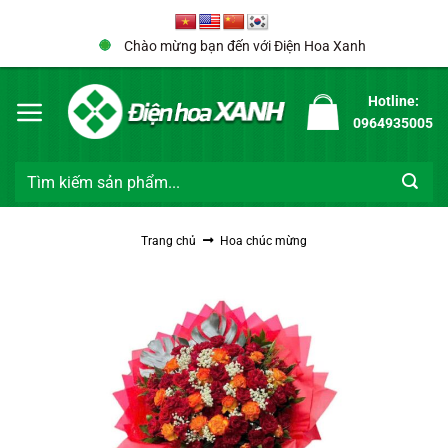
Bỏ
qua
Chào mừng bạn đến với Điện Hoa Xanh
nội
dung
Hotline:
0964935005
Tìm
kiếm:
Trang chủ
Hoa chúc mừng