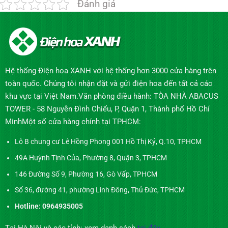
Đánh giá
Hệ thống Điện hoa XANH với hệ thống hơn 3000 cửa hàng trên
toàn quốc. Chúng tôi nhận đặt và gửi điện hoa đến tất cả các
khu vực tại Việt Nam.Văn phòng điều hành: TÒA NHÀ ABACUS
TOWER - 58 Nguyễn Đình Chiểu, P, Quận 1, Thành phố Hồ Chí
MinhMột số cửa hàng chính tại TPHCM:
Lô B chung cư Lê Hồng Phong 001 Hồ Thị Kỷ, Q.10, TPHCM
49A Huỳnh Tịnh Của, Phường 8, Quận 3, TPHCM
146 Đường Số 9, Phường 16, Gò Vấp, TPHCM
Số 36, đường 41, phường Linh Đông, Thủ Đức, TPHCM
Hotline: 0964935005
Tại Hà Nội và các tỉnh: xem danh sách
tại đây