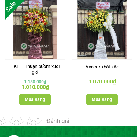
Sale
HKT – Thuận buồm xuôi
Vạn sự khởi sắc
gió
1.070.000
₫
1.150.000
₫
Giá
Giá
1.010.000
₫
gốc
hiện
là:
tại
1.150.000₫.
là:
Mua hàng
Mua hàng
1.010.000₫.
Đánh giá