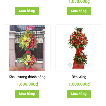
Giá
Giá
1.030.000
₫
gốc
hiện
là:
tại
1.170.000₫.
là:
Mua hàng
Mua hàng
1.030.000₫
Khai trương thành công
Bền vững
1.686.000
₫
1.600.000
₫
Mua hàng
Mua hàng