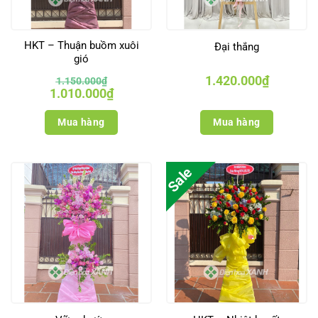
HKT – Thuận buồm xuôi
Đại thắng
gió
1.420.000
₫
1.150.000
₫
Giá
Giá
1.010.000
₫
gốc
hiện
là:
tại
1.150.000₫.
là:
Mua hàng
Mua hàng
1.010.000₫.
Sale