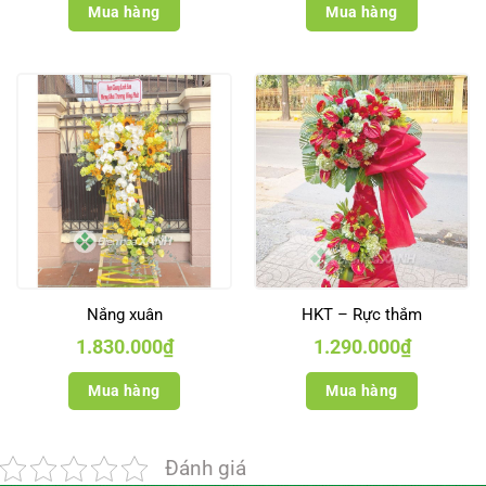
1.150.000₫.
là:
Mua hàng
Mua hàng
1.000.000₫
Nắng xuân
HKT – Rực thắm
1.830.000
₫
1.290.000
₫
Mua hàng
Mua hàng
Đánh giá