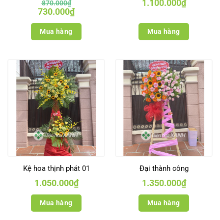
1.100.000
₫
870.000
₫
Giá
Giá
730.000
₫
gốc
hiện
là:
tại
870.000₫.
là:
Mua hàng
Mua hàng
730.000₫.
Kệ hoa thịnh phát 01
Đại thành công
1.050.000
₫
1.350.000
₫
Mua hàng
Mua hàng