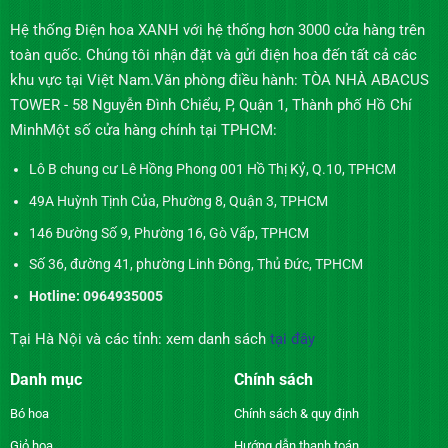
Hệ thống Điện hoa XANH với hệ thống hơn 3000 cửa hàng trên
toàn quốc. Chúng tôi nhận đặt và gửi điện hoa đến tất cả các
khu vực tại Việt Nam.Văn phòng điều hành: TÒA NHÀ ABACUS
TOWER - 58 Nguyễn Đình Chiểu, P, Quận 1, Thành phố Hồ Chí
MinhMột số cửa hàng chính tại TPHCM:
Lô B chung cư Lê Hồng Phong 001 Hồ Thị Kỷ, Q.10, TPHCM
49A Huỳnh Tịnh Của, Phường 8, Quận 3, TPHCM
146 Đường Số 9, Phường 16, Gò Vấp, TPHCM
Số 36, đường 41, phường Linh Đông, Thủ Đức, TPHCM
Hotline: 0964935005
Tại Hà Nội và các tỉnh: xem danh sách
tại đây
Danh mục
Chính sách
Bó hoa
Chính sách & quy định
Giỏ hoa
Hướng dẫn thanh toán