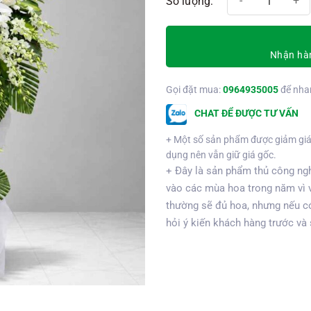
Nhận hàn
Gọi đặt mua:
0964935005
để nha
CHAT ĐỂ ĐƯỢC TƯ VẤN
+ Một số sản phẩm được giảm giá
dụng nên vẫn giữ giá gốc.
+ Đây là sản phẩm thủ công ngh
vào các mùa hoa trong năm vì 
thường sẽ đủ hoa, nhưng nếu có
hỏi ý kiến khách hàng trước và