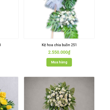
8
Kệ hoa chia buồn 251
2.550.000
₫
Mua hàng