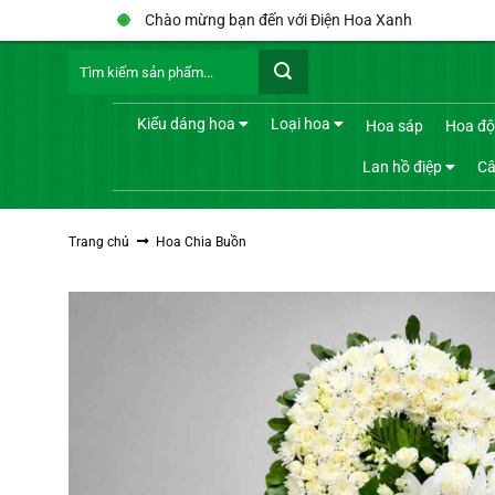
Bỏ
Chào mừng bạn đến với Điện Hoa Xanh
qua
Tìm
nội
kiếm:
dung
Kiểu dáng hoa
Loại hoa
Hoa sáp
Hoa độ
Lan hồ điệp
Câ
Trang chủ
Hoa Chia Buồn