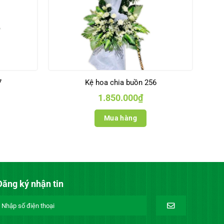
7
Kệ hoa chia buồn 256
1.850.000
₫
Mua hàng
Đăng ký nhận tin