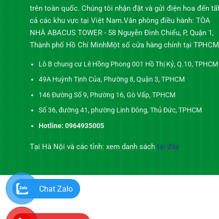
trên toàn quốc. Chúng tôi nhận đặt và gửi điện hoa đến tấ
cả các khu vực tại Việt Nam.Văn phòng điều hành: TÒA
NHÀ ABACUS TOWER - 58 Nguyễn Đình Chiểu, P, Quận 1,
Thành phố Hồ Chí MinhMột số cửa hàng chính tại TPHCM
Lô B chung cư Lê Hồng Phong 001 Hồ Thị Kỷ, Q.10, TPHCM
49A Huỳnh Tịnh Của, Phường 8, Quận 3, TPHCM
146 Đường Số 9, Phường 16, Gò Vấp, TPHCM
Số 36, đường 41, phường Linh Đông, Thủ Đức, TPHCM
Hotline: 0964935005
Tại Hà Nội và các tỉnh: xem danh sách
tại đây
Chat Zalo