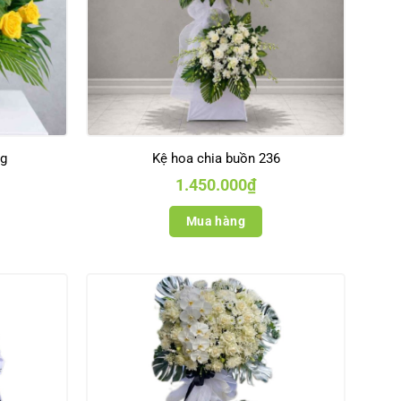
ng
Kệ hoa chia buồn 236
1.450.000
₫
Mua hàng