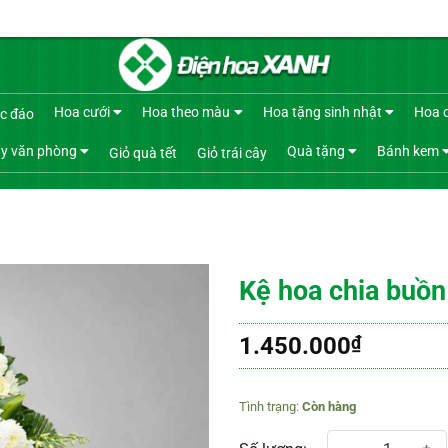
Hoa cưới
Hoa theo màu
Hoa tặng sinh nhật
Hoa 
c đáo
y văn phòng
Quà tặng
Bánh kem
Giỏ quà tết
Giỏ trái cây
Kệ hoa chia buồn
1.450.000
₫
Còn hàng
Kệ hoa chia buồn 369 số lượng