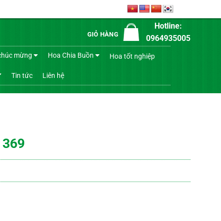
Hotline:
GIỎ HÀNG
0964935005
chúc mừng
Hoa Chia Buồn
Hoa tốt nghiệp
Tin tức
Liên hệ
 369