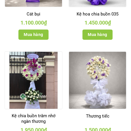
Cát bụi
Kệ hoa chia buồn 035
1.100.000
₫
1.450.000
₫
Mua hàng
Mua hàng
Kệ chia buồn trăm nhớ
Thương tiếc
ngàn thương
1.950.000
₫
1.500.000
₫