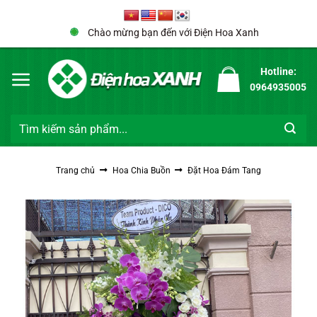
Bỏ
qua
Chào mừng bạn đến với Điện Hoa Xanh
nội
dung
Hotline:
0964935005
Tìm
kiếm:
Trang chủ
Hoa Chia Buồn
Đặt Hoa Đám Tang