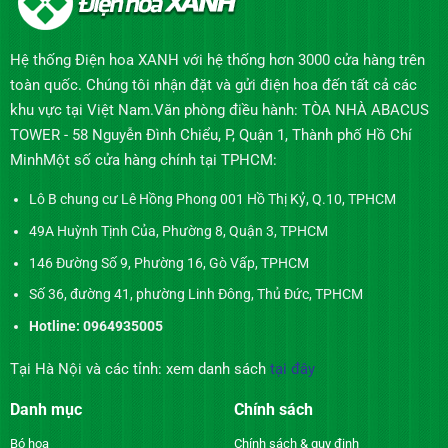
Hệ thống Điện hoa XANH với hệ thống hơn 3000 cửa hàng trên
toàn quốc. Chúng tôi nhận đặt và gửi điện hoa đến tất cả các
khu vực tại Việt Nam.Văn phòng điều hành: TÒA NHÀ ABACUS
TOWER - 58 Nguyễn Đình Chiểu, P, Quận 1, Thành phố Hồ Chí
MinhMột số cửa hàng chính tại TPHCM:
Lô B chung cư Lê Hồng Phong 001 Hồ Thị Kỷ, Q.10, TPHCM
49A Huỳnh Tịnh Của, Phường 8, Quận 3, TPHCM
146 Đường Số 9, Phường 16, Gò Vấp, TPHCM
Số 36, đường 41, phường Linh Đông, Thủ Đức, TPHCM
Hotline: 0964935005
Tại Hà Nội và các tỉnh: xem danh sách
tại đây
Danh mục
Chính sách
Bó hoa
Chính sách & quy định