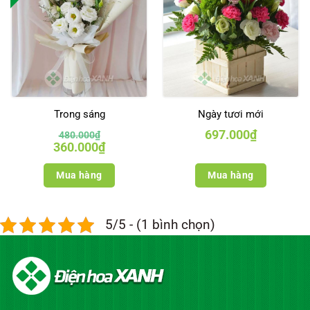
Trong sáng
Ngày tươi mới
697.000
₫
480.000
₫
Giá
Giá
360.000
₫
gốc
hiện
là:
tại
480.000₫.
là:
Mua hàng
Mua hàng
360.000₫.
5/5 - (1 bình chọn)