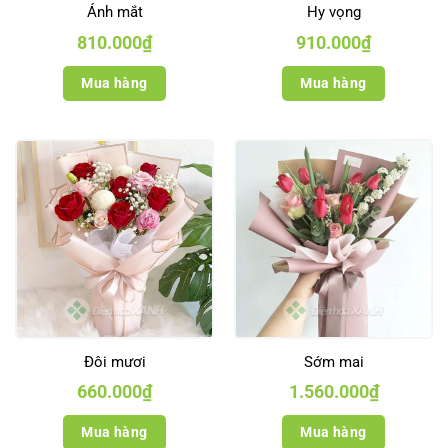
Ánh mắt
Hy vọng
810.000
₫
910.000
₫
Mua hàng
Mua hàng
Đôi mươi
Sớm mai
660.000
₫
1.560.000
₫
Mua hàng
Mua hàng