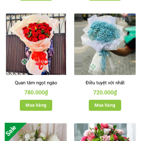
Quan tâm ngọt ngào
Điều tuyệt vời nhất
780.000
₫
720.000
₫
Mua hàng
Mua hàng
Sale