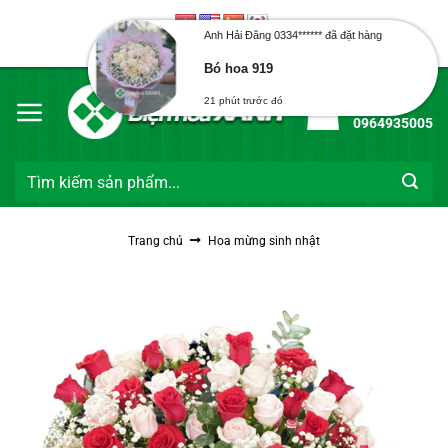
Bỏ
qua
Anh Hải Đăng 0334****** đã đặt hàng
Chào mừng bạn đến với Điện Hoa Xanh
nội
Bó hoa 919
dung
Hotline:
21 phút trước đó
0964935005
Tìm
kiếm:
Trang chủ
Hoa mừng sinh nhật