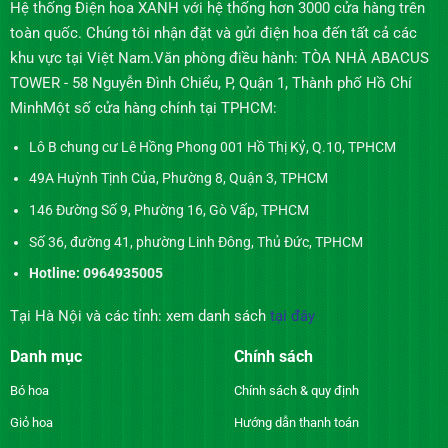
Hệ thống Điện hoa XANH với hệ thống hơn 3000 cửa hàng trên
toàn quốc. Chúng tôi nhận đặt và gửi điện hoa đến tất cả các
khu vực tại Việt Nam.Văn phòng điều hành: TÒA NHÀ ABACUS
TOWER - 58 Nguyễn Đình Chiểu, P, Quận 1, Thành phố Hồ Chí
MinhMột số cửa hàng chính tại TPHCM:
Lô B chung cư Lê Hồng Phong 001 Hồ Thị Kỷ, Q.10, TPHCM
49A Huỳnh Tịnh Của, Phường 8, Quận 3, TPHCM
146 Đường Số 9, Phường 16, Gò Vấp, TPHCM
Số 36, đường 41, phường Linh Đông, Thủ Đức, TPHCM
Hotline: 0964935005
Tại Hà Nội và các tỉnh: xem danh sách
tại đây
Danh mục
Chính sách
Bó hoa
Chính sách & quy định
Giỏ hoa
Hướng dẫn thanh toán