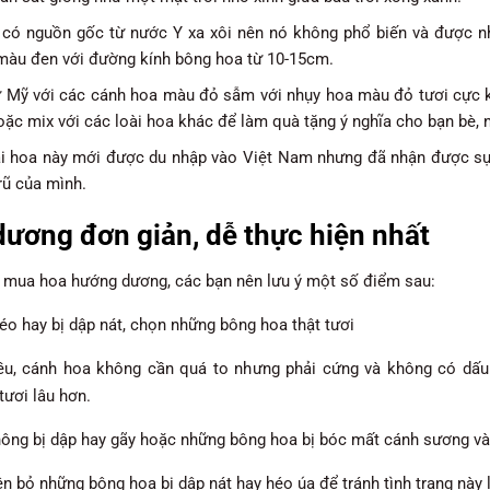
y có nguồn gốc từ nước Y xa xôi nên nó không phổ biến và được 
màu đen với đường kính bông hoa từ 10-15cm.
 Mỹ với các cánh hoa màu đỏ sẫm với nhụy hoa màu đỏ tươi cực k
oặc mix với các loài hoa khác để làm quà tặng ý nghĩa cho bạn bè, 
ài hoa này mới được du nhập vào Việt Nam nhưng đã nhận được sự 
rũ của mình.
ương đơn giản, dễ thực hiện nhất
đi mua hoa hướng dương, các bạn nên lưu ý một số điểm sau:
éo hay bị dập nát, chọn những bông hoa thật tươi
u, cánh hoa không cần quá to nhưng phải cứng và không có dấu 
tươi lâu hơn.
ông bị dập hay gãy hoặc những bông hoa bị bóc mất cánh sương và
n bỏ những bông hoa bị dập nát hay héo úa để tránh tình trạng này