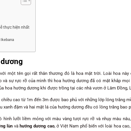
ễ thực hiện nhất
 Ikebana
g dương
ới một tên gọi rất thân thương đó là hoa mặt trời. Loài hoa này 
p và sự rực rỡ của mình thì hoa hướng dương đã có mặt khắp mọi n
a hoa hướng dương khi được trồng tại các nhà vươn ở Lâm Đồng, 
i chiều cao từ 1m đến 3m được bao phủ với những lớp lông trắng 
àu xanh đậm và hai mặt lá của hướng dương đều có lông trắng bao p
ó hình lưỡi liềm mỏng với màu vàng tượi rực rỡ và nhụy màu nâu,
ng lùn
và
hướng dương cao
, ở Việt Nam phổ biến với loài hoa cao