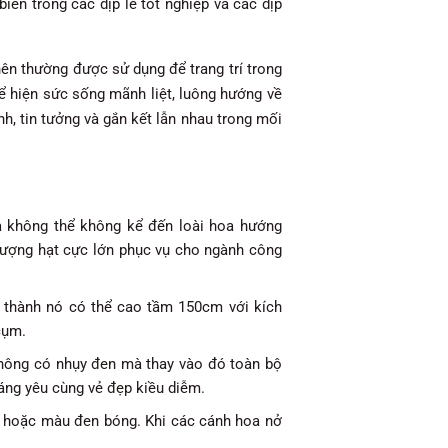
n trong các dịp lễ tốt nghiệp và các dịp
ên thường được sử dụng để trang trí trong
hể hiện sức sống mãnh liệt, luông hướng về
, tin tưởng và gắn kết lẫn nhau trong mối
a không thể không kể đến loài hoa hướng
lượng hạt cực lớn phục vụ cho ngành công
g thành nó có thể cao tầm 150cm với kích
cụm.
không có nhụy đen mà thay vào đó toàn bộ
áng yêu cùng vẻ đẹp kiều diễm.
h hoặc màu đen bóng. Khi các cánh hoa nở