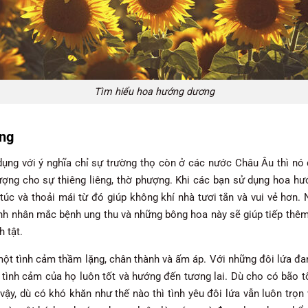
Tìm hiểu hoa hướng dương
ơng
ng với ý nghĩa chỉ sự trường thọ còn ở các nước Châu Âu thì nó đ
ượng cho sự thiêng liêng, thờ phượng. Khi các bạn sử dụng hoa hư
túc và thoải mái từ đó giúp không khí nhà tươi tắn và vui vẻ hơn.
nh nhân mắc bệnh ung thu và những bông hoa này sẽ giúp tiếp t
 tật.
o một tình cảm thầm lặng, chân thành và ấm áp. Với những đôi lứa đ
 tình cảm của họ luôn tốt và hướng đến tương lai. Dù cho có bão tố
vậy, dù có khó khăn như thế nào thì tình yêu đôi lứa vẫn luôn trọn