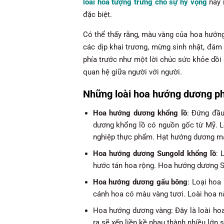
loài hoa tượng trưng cho sự hy vọng
này 
đặc biệt.
Có thể thấy rằng, màu vàng của hoa hướng
các dịp khai trương, mừng sinh nhật, đám 
phía trước như một lời chúc sức khỏe dồi
quan hệ giữa người với người.
Những loài hoa hướng dương ph
Hoa hướng dương khổng lồ
: Đứng đầu
dương khổng lồ có nguồn gốc từ Mỹ. L
nghiệp thực phẩm. Hạt hướng dương mà 
Hoa hướng dương Sungold khổng lồ
: 
hước tán hoa rộng. Hoa hướng dương Su
Hoa hướng dương gấu bông
: Loại hoa
cánh hoa có màu vàng tươi. Loài hoa n
Hoa hướng dương vàng: Đây là loài ho
ra sẽ xếp liền kề nhau thành nhiều lớn 