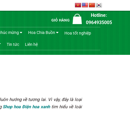
Hotline:
GIỎ HÀNG
0964935005
chúc mừng
Hoa Chia Buồn
Hoa tốt nghiệp
Tin tức
Liên hệ
ôn hướng về tương lai. Vì vậy, đây là loại
ng
Shop hoa Điện hoa xanh
tìm hiểu về loài