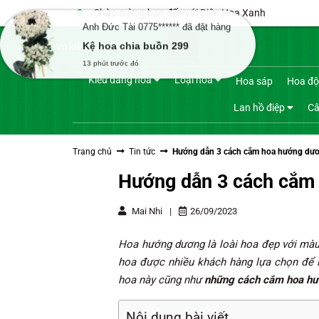
Bỏ
Chào mừng bạn đến với Điện Hoa Xanh
qua
Anh Đức Tài 0775****** đã đặt hàng
Tìm
nội
Kệ hoa chia buồn 299
kiếm:
dung
13 phút trước đó
Kiểu dáng hoa
Loại hoa
Hoa sáp
Hoa độ
Lan hồ điệp
Câ
Trang chủ
Tin tức
Hướng dẫn 3 cách cắm hoa hướng dươ
Hướng dẫn 3 cách cắm
Mai Nhi
|
26/09/2023
Hoa hướng dương là loài hoa đẹp với màu v
hoa được nhiều khách hàng lựa chọn để l
hoa này cũng như
những cách cắm hoa h
Nội dung bài viết