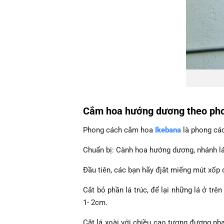
Cắm hoa hướng dương theo pho
Phong cách cắm hoa
Ikebana
là phong các
Chuẩn bị: Cành hoa hướng dương, nhánh lá t
Đầu tiên, các bạn hãy đjăt miếng mút xốp
Cắt bỏ phần lá trúc, để lại những lá ở tr
1- 2cm.
Cắt lá xoài với chiều cao tương đương nha