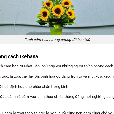
Cách cắm hoa hướng dương để bàn thờ
ng cách Ikebana
h cắm hoa từ Nhật Bản, phù hợp với những người thích phong cách n
rúc, lá xòa, cây lay ơn, bình hoa có dáng tròn to và mút xốp, kéo, 
 để cố định hoa cho chắc chắn trong bình
ên đầu cành và cắm vào bình theo chiều thẳng đứng, hơi nghiêng sa
u, cắm lá xoài theo thứ tự, lá xoài cuối cùng nên cắm cùng chỗ với