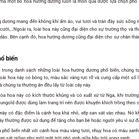
mà một bó hoa hướng dương luôn là món quà được lựa chọn phổ biế
 dương mang đến không khí ấm áo, vui tươi và tràn đày sức sống n
cưới,…Ngoài ra, loài hoa này cũng đại diện cho sự trường thọ và t
 dào. Bên cạnh đó, hoa hướng dương cũng đại diện cho sự chân thành
ổ biến
 trong danh sách những loài hoa hướng dương phổ biến, chúng t
oài hoa này có bông to, màu sắc vàng rực rỡ và cung cấp một số 
chúng ta thường ăn đều lấy từ loài cây này.
Lòa hoa này có kích thước khủng và có xuất xứ từ Nga, khi trườn
ngold được dùng làm trang trí nên được khuyến khích trồng theo 
 này có đặc điểm là cánh hoa khá nhỏ, xếp san sát vào nhau. Nó 
ày thường được sử dụng để tặng cho bạn bè hoặc người yêu vì sự đ
a phổ biến nhất với cánh hoa màu vàng tươi, nhụy hoa có màu xan
san sát giống như một mặt trời nhỏ xinh giữa bầu trời xong xanh.