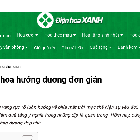
Hoa cưới
Hoa theo màu
Hoa tặng sinh nhật
Hoa 
c đáo
y văn phòng
Quà tặng
Bánh kem
Giỏ quà tết
Giỏ trái cây
ng đơn giản
 hoa hướng dương đơn giản
àng rực rỡ luôn hướng về phía mặt trời mọc thể hiện sự yêu đời, lu
àm quà tặng ý nghĩa trong những dịp lễ quan trọng. Hôm nay, cù
ướng dương
đẹp nhé
.