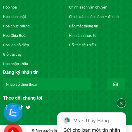
Hộp hoa
Chính sách vận chuyển
Hoa sinh nhật
Chính sách bảo hành – đổi trả
Hoa chúc mừng
Bảo mật thông tin
Hoa Chia Buồn
Hình ảnh thực tế
Hoa lan hồ điệp
Đối tác tiêu biểu
Giỏ trái cây
Hoa nhập khẩu
Đăng ký nhận tin
Theo dõi chúng tôi
Ms - Thúy Hằng
Gửi cho bạn một tin nhắn
© Bản quyền thuộc về DienhoaXANH.com