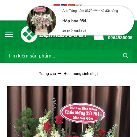
Bỏ
qua
Anh Tùng Lâm 0370****** đã đặt hàng
Chào mừng bạn đến với Điện Hoa Xanh
nội
Hộp hoa 954
dung
Hotline:
40 phút trước đó
0964935005
Tìm
kiếm:
Trang chủ
Hoa mừng sinh nhật