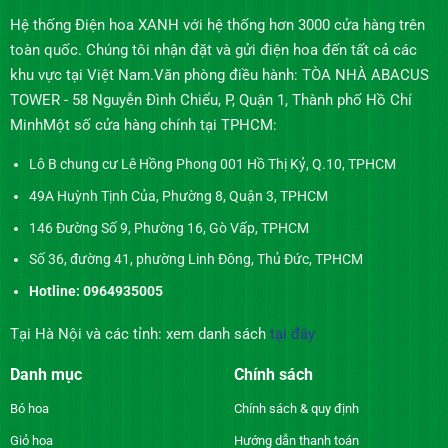
Hệ thống Điện hoa XANH với hệ thống hơn 3000 cửa hàng trên
toàn quốc. Chúng tôi nhận đặt và gửi điện hoa đến tất cả các
khu vực tại Việt Nam.Văn phòng điều hành: TÒA NHÀ ABACUS
TOWER - 58 Nguyễn Đình Chiểu, P, Quận 1, Thành phố Hồ Chí
MinhMột số cửa hàng chính tại TPHCM:
Lô B chung cư Lê Hồng Phong 001 Hồ Thị Kỷ, Q.10, TPHCM
49A Huỳnh Tịnh Của, Phường 8, Quận 3, TPHCM
146 Đường Số 9, Phường 16, Gò Vấp, TPHCM
Số 36, đường 41, phường Linh Đông, Thủ Đức, TPHCM
Hotline: 0964935005
Tại Hà Nội và các tỉnh: xem danh sách
tại đây
Danh mục
Chính sách
Bó hoa
Chính sách & quy định
Giỏ hoa
Hướng dẫn thanh toán