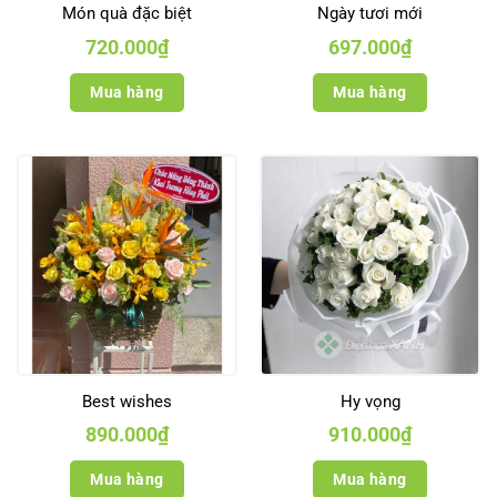
Món quà đặc biệt
Ngày tươi mới
720.000
₫
697.000
₫
Mua hàng
Mua hàng
Best wishes
Hy vọng
890.000
₫
910.000
₫
Mua hàng
Mua hàng