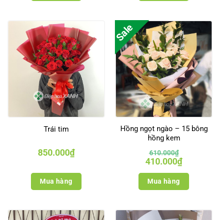
Sale
Hồng ngọt ngào – 15 bông
Trái tim
hồng kem
850.000
₫
610.000
₫
Giá
Giá
410.000
₫
gốc
hiện
là:
tại
610.000₫.
là:
Mua hàng
Mua hàng
410.000₫.