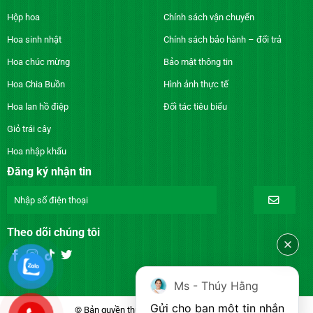
Hộp hoa
Chính sách vận chuyển
Hoa sinh nhật
Chính sách bảo hành – đổi trả
Hoa chúc mừng
Bảo mật thông tin
Hoa Chia Buồn
Hình ảnh thực tế
Hoa lan hồ điệp
Đối tác tiêu biểu
Giỏ trái cây
Hoa nhập khẩu
Đăng ký nhận tin
Theo dõi chúng tôi
Ms - Thúy Hằng
Gửi cho bạn một tin nhắn
© Bản quyền thuộc về DienhoaXANH.com