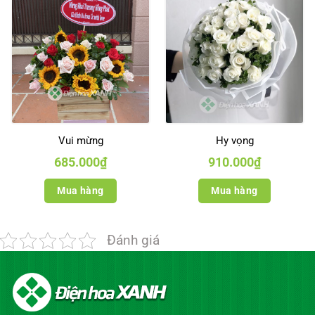
Vui mừng
Hy vọng
685.000
₫
910.000
₫
Mua hàng
Mua hàng
Đánh giá