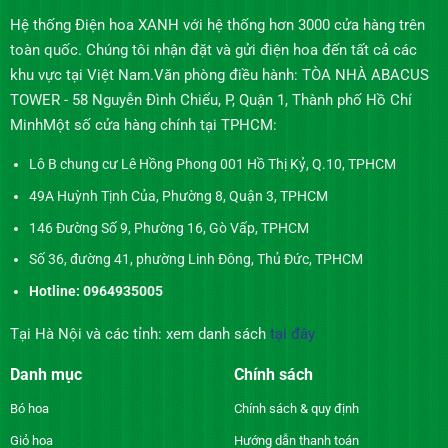
Hệ thống Điện hoa XANH với hệ thống hơn 3000 cửa hàng trên
toàn quốc. Chúng tôi nhận đặt và gửi điện hoa đến tất cả các
khu vực tại Việt Nam.Văn phòng điều hành: TÒA NHÀ ABACUS
TOWER - 58 Nguyễn Đình Chiểu, P, Quận 1, Thành phố Hồ Chí
MinhMột số cửa hàng chính tại TPHCM:
Lô B chung cư Lê Hồng Phong 001 Hồ Thị Kỷ, Q.10, TPHCM
49A Huỳnh Tịnh Của, Phường 8, Quận 3, TPHCM
146 Đường Số 9, Phường 16, Gò Vấp, TPHCM
Số 36, đường 41, phường Linh Đông, Thủ Đức, TPHCM
Hotline: 0964935005
Tại Hà Nội và các tỉnh: xem danh sách
tại đây
Danh mục
Chính sách
Bó hoa
Chính sách & quy định
Giỏ hoa
Hướng dẫn thanh toán