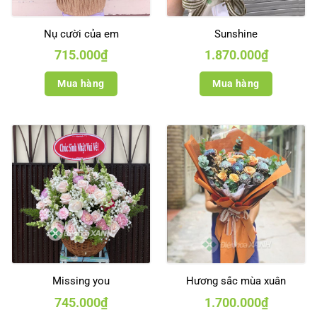
Nụ cười của em
Sunshine
715.000
₫
1.870.000
₫
Mua hàng
Mua hàng
Missing you
Hương sắc mùa xuân
745.000
₫
1.700.000
₫