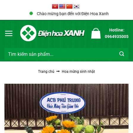
Bỏ
qua
Chào mừng bạn đến với Điện Hoa Xanh
nội
dung
Hotline:
0964935005
Tìm
kiếm:
Trang chủ
Hoa mừng sinh nhật