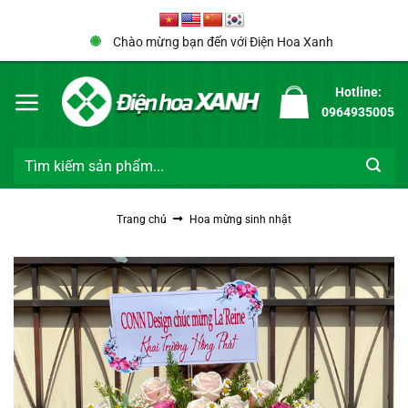
Bỏ
qua
Chào mừng bạn đến với Điện Hoa Xanh
nội
dung
Hotline:
0964935005
Tìm
kiếm:
Trang chủ
Hoa mừng sinh nhật