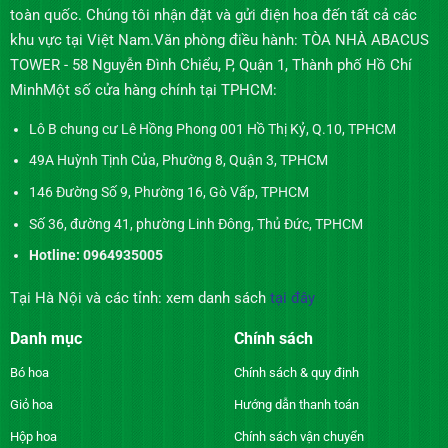
toàn quốc. Chúng tôi nhận đặt và gửi điện hoa đến tất cả các
khu vực tại Việt Nam.Văn phòng điều hành: TÒA NHÀ ABACUS
TOWER - 58 Nguyễn Đình Chiểu, P, Quận 1, Thành phố Hồ Chí
MinhMột số cửa hàng chính tại TPHCM:
Lô B chung cư Lê Hồng Phong 001 Hồ Thị Kỷ, Q.10, TPHCM
49A Huỳnh Tịnh Của, Phường 8, Quận 3, TPHCM
146 Đường Số 9, Phường 16, Gò Vấp, TPHCM
Số 36, đường 41, phường Linh Đông, Thủ Đức, TPHCM
Hotline: 0964935005
Tại Hà Nội và các tỉnh: xem danh sách
tại đây
Danh mục
Chính sách
Bó hoa
Chính sách & quy định
Giỏ hoa
Hướng dẫn thanh toán
Hộp hoa
Chính sách vận chuyển