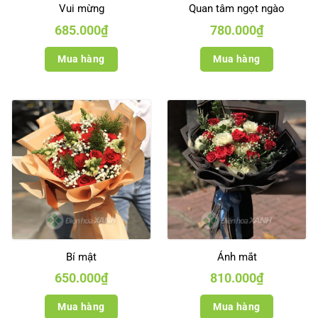
Vui mừng
Quan tâm ngọt ngào
685.000
₫
780.000
₫
Mua hàng
Mua hàng
Bí mật
Ánh mắt
650.000
₫
810.000
₫
Mua hàng
Mua hàng