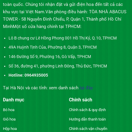
toàn quốc. Chúng tôi nhận đặt và gửi điện hoa đến tất cả các
khu vực tại Việt Nam.Văn phòng điều hành: TÒA NHÀ ABACUS
TOWER - 58 Nguyễn Đình Chiểu, P, Quận 1, Thành phố Hồ Chí
MinhMột số cửa hàng chính tại TPHCM:
Lô B chung cư Lê Hồng Phong 001 Hồ Thị Kỷ, Q.10, TPHCM
49A Huỳnh Tịnh Của, Phường 8, Quận 3, TPHCM
146 Đường Số 9, Phường 16, Gò Vấp, TPHCM
Số 36, đường 41, phường Linh Đông, Thủ Đức, TPHCM
Hotline: 0964935005
Tại Hà Nội và các tỉnh: xem danh sách
tại đây
Danh mục
Chính sách
Bó hoa
Chính sách & quy định
Giỏ hoa
Hướng dẫn thanh toán
Hộp hoa
Chính sách vận chuyển