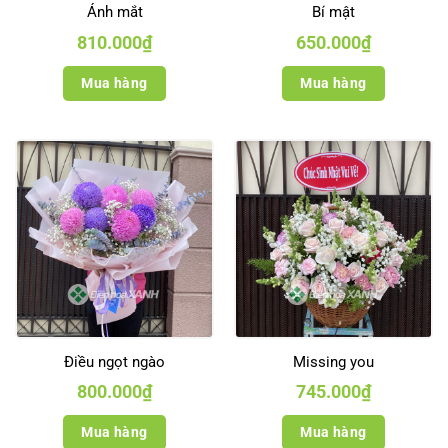
Ánh mắt
Bí mật
810.000
₫
650.000
₫
Mua hàng
Mua hàng
Điều ngọt ngào
Missing you
800.000
₫
745.000
₫
Mua hàng
Mua hàng