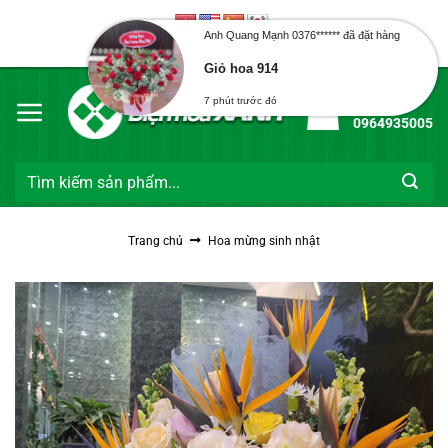
Bỏ
qua
Anh Quang Mạnh 0376****** đã đặt hàng
Chào mừng bạn đến với Điện Hoa Xanh
nội
Giỏ hoa 914
dung
Hotline:
7 phút trước đó
0964935005
Tìm
kiếm:
Trang chủ
Hoa mừng sinh nhật