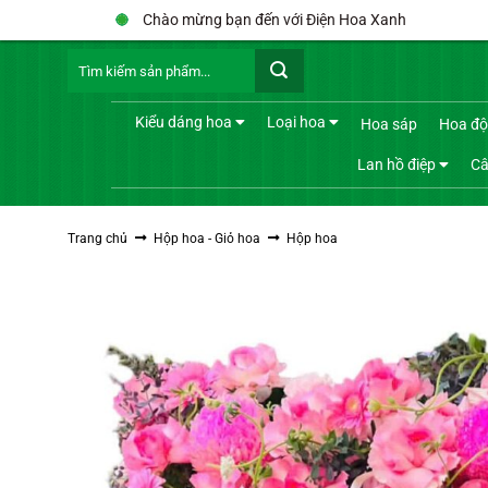
Bỏ
Chào mừng bạn đến với Điện Hoa Xanh
qua
Tìm
nội
kiếm:
dung
Kiểu dáng hoa
Loại hoa
Hoa sáp
Hoa độ
Lan hồ điệp
Câ
Trang chủ
Hộp hoa - Giỏ hoa
Hộp hoa