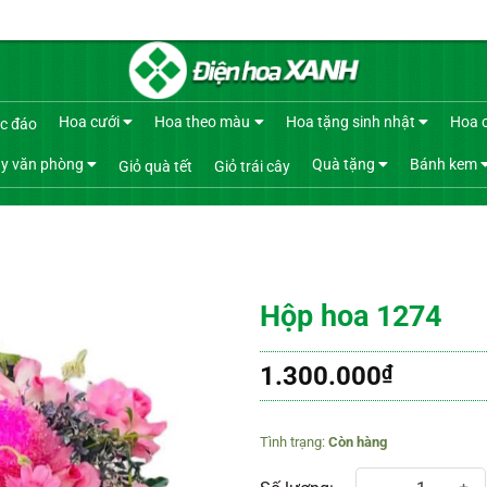
Hoa cưới
Hoa theo màu
Hoa tặng sinh nhật
Hoa 
c đáo
y văn phòng
Quà tặng
Bánh kem
Giỏ quà tết
Giỏ trái cây
Hộp hoa 1274
1.300.000
₫
Còn hàng
Hộp hoa 1274 số lượng