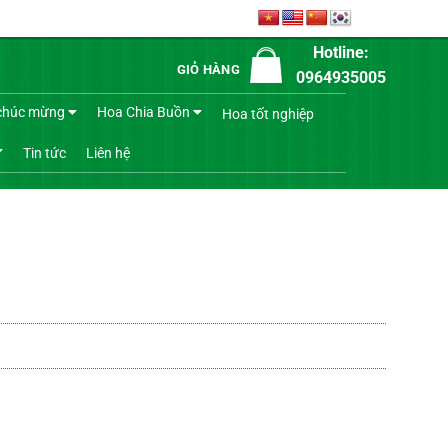
Hotline:
GIỎ HÀNG
0964935005
chúc mừng
Hoa Chia Buồn
Hoa tốt nghiệp
Tin tức
Liên hệ