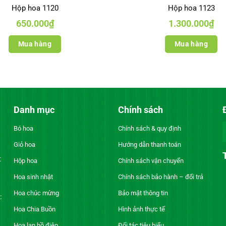
Hộp hoa 1120
Hộp hoa 1123
650.000
₫
1.300.000
₫
Mua hàng
Mua hàng
Danh mục
Chính sách
Bó hoa
Chính sách & quy định
Giỏ hoa
Hướng dẫn thanh toán
t
Hộp hoa
Chính sách vận chuyển
Hoa sinh nhật
Chính sách bảo hành – đổi trả
Hoa chúc mừng
Bảo mật thông tin
:
Hoa Chia Buồn
Hình ảnh thực tế
Hoa lan hồ điệp
Đối tác tiêu biểu