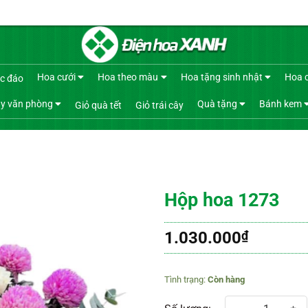
Hoa cưới
Hoa theo màu
Hoa tặng sinh nhật
Hoa 
c đáo
y văn phòng
Quà tặng
Bánh kem
Giỏ quà tết
Giỏ trái cây
Hộp hoa 1273
1.030.000
₫
Còn hàng
Hộp hoa 1273 số lượng