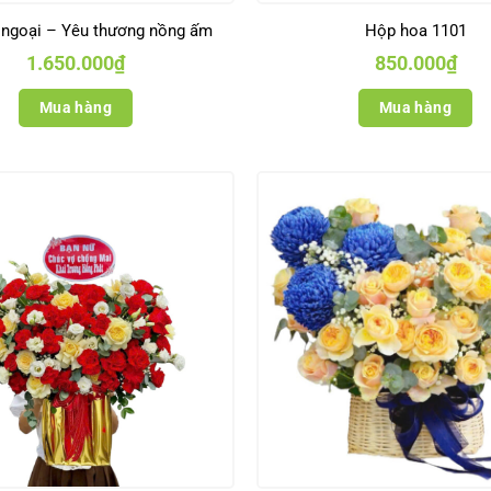
 ngoại – Yêu thương nồng ấm
Hộp hoa 1101
1.650.000
₫
850.000
₫
Mua hàng
Mua hàng