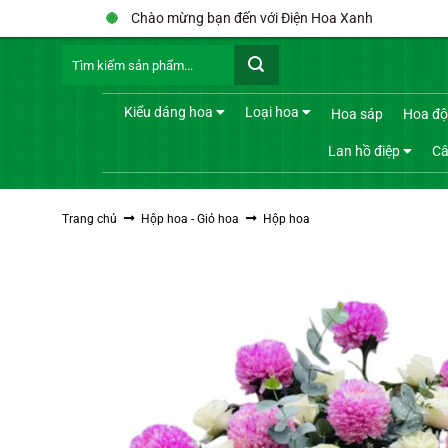
Bỏ
Chào mừng bạn đến với Điện Hoa Xanh
qua
Tìm
nội
kiếm:
dung
Kiểu dáng hoa
Loại hoa
Hoa sáp
Hoa độ
Lan hồ điệp
Câ
Trang chủ
Hộp hoa - Giỏ hoa
Hộp hoa