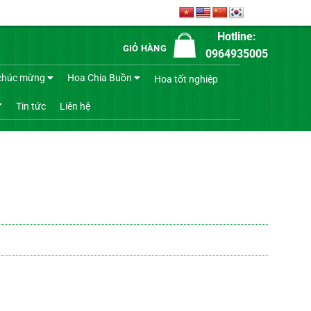
Hotline:
GIỎ HÀNG
0964935005
chúc mừng
Hoa Chia Buồn
Hoa tốt nghiệp
Tin tức
Liên hệ