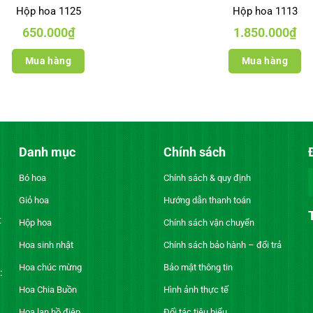
Hộp hoa 1125
Hộp hoa 1113
650.000
₫
1.850.000
₫
Mua hàng
Mua hàng
Danh mục
Chính sách
Bó hoa
Chính sách & quy định
Giỏ hoa
Hướng dẫn thanh toán
t
Hộp hoa
Chính sách vận chuyển
Hoa sinh nhật
Chính sách bảo hành – đổi trả
Hoa chúc mừng
Bảo mật thông tin
:
Hoa Chia Buồn
Hình ảnh thực tế
Hoa lan hồ điệp
Đối tác tiêu biểu