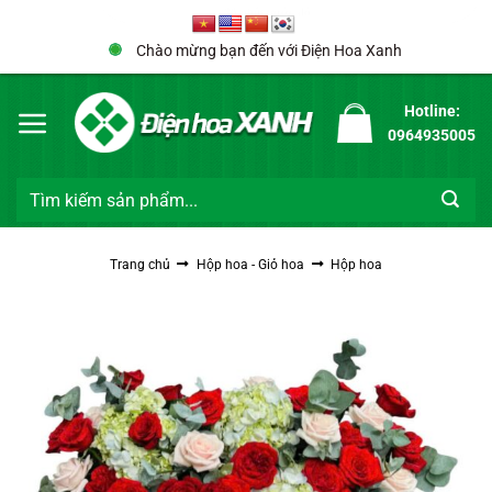
Bỏ
Anh Quang Mạnh 0846****** đã đặt hàng
qua
Chào mừng bạn đến với Điện Hoa Xanh
Hộp hoa 1267
nội
dung
36 phút trước đó
Hotline:
0964935005
Tìm
kiếm:
Trang chủ
Hộp hoa - Giỏ hoa
Hộp hoa