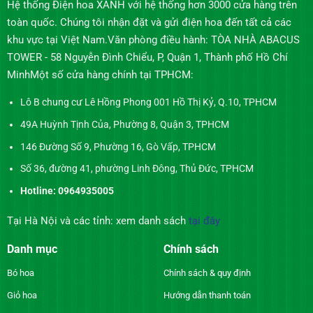
Hệ thống Điện hoa XANH với hệ thống hơn 3000 cửa hàng trên
toàn quốc. Chúng tôi nhận đặt và gửi điện hoa đến tất cả các
khu vực tại Việt Nam.Văn phòng điều hành: TÒA NHÀ ABACUS
TOWER - 58 Nguyễn Đình Chiểu, P, Quận 1, Thành phố Hồ Chí
MinhMột số cửa hàng chính tại TPHCM:
Lô B chung cư Lê Hồng Phong 001 Hồ Thị Kỷ, Q.10, TPHCM
49A Huỳnh Tịnh Của, Phường 8, Quận 3, TPHCM
146 Đường Số 9, Phường 16, Gò Vấp, TPHCM
Số 36, đường 41, phường Linh Đông, Thủ Đức, TPHCM
Hotline: 0964935005
Tại Hà Nội và các tỉnh: xem danh sách
tại đây
Danh mục
Chính sách
Bó hoa
Chính sách & quy định
Giỏ hoa
Hướng dẫn thanh toán