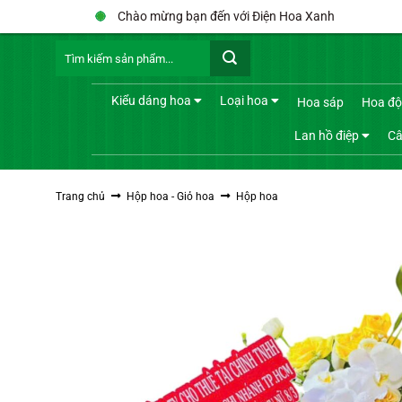
Bỏ
Chào mừng bạn đến với Điện Hoa Xanh
qua
Tìm
nội
kiếm:
dung
Kiểu dáng hoa
Loại hoa
Hoa sáp
Hoa độ
Lan hồ điệp
Câ
Trang chủ
Hộp hoa - Giỏ hoa
Hộp hoa