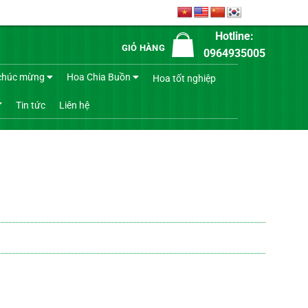
Hotline:
GIỎ HÀNG
0964935005
chúc mừng
Hoa Chia Buồn
Hoa tốt nghiệp
Tin tức
Liên hệ