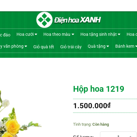
Hoa cưới
Hoa theo màu
Hoa tặng sinh nhật
Hoa 
c đáo
y văn phòng
Quà tặng
Bánh kem
Giỏ quà tết
Giỏ trái cây
Hộp hoa 1219
1.500.000
₫
Còn hàng
Hộp hoa 1219 số lượng