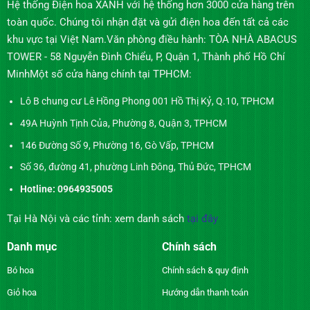
Hệ thống Điện hoa XANH với hệ thống hơn 3000 cửa hàng trên
toàn quốc. Chúng tôi nhận đặt và gửi điện hoa đến tất cả các
khu vực tại Việt Nam.Văn phòng điều hành: TÒA NHÀ ABACUS
TOWER - 58 Nguyễn Đình Chiểu, P, Quận 1, Thành phố Hồ Chí
MinhMột số cửa hàng chính tại TPHCM:
Lô B chung cư Lê Hồng Phong 001 Hồ Thị Kỷ, Q.10, TPHCM
49A Huỳnh Tịnh Của, Phường 8, Quận 3, TPHCM
146 Đường Số 9, Phường 16, Gò Vấp, TPHCM
Số 36, đường 41, phường Linh Đông, Thủ Đức, TPHCM
Hotline: 0964935005
Tại Hà Nội và các tỉnh: xem danh sách
tại đây
Danh mục
Chính sách
Bó hoa
Chính sách & quy định
Giỏ hoa
Hướng dẫn thanh toán