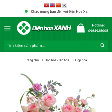
Bỏ
qua
Chào mừng bạn đến với Điện Hoa Xanh
nội
dung
Hotline:
0964935005
Tìm
kiếm:
Trang chủ
Hộp hoa - Giỏ hoa
Hộp hoa