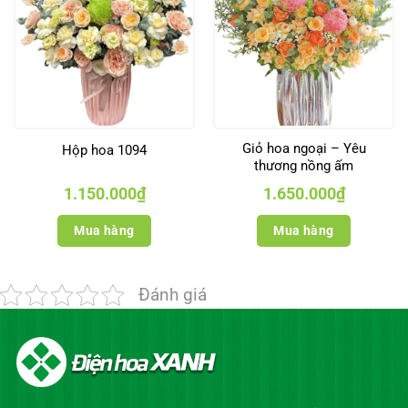
Giỏ hoa ngoại – Yêu
Hộp hoa 1094
thương nồng ấm
1.150.000
₫
1.650.000
₫
Mua hàng
Mua hàng
Đánh giá