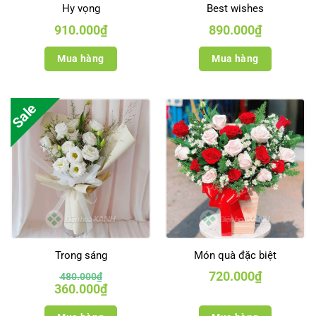
Hy vọng
Best wishes
910.000
₫
890.000
₫
Mua hàng
Mua hàng
Sale
Trong sáng
Món quà đặc biệt
720.000
₫
480.000
₫
Giá
Giá
360.000
₫
gốc
hiện
là:
tại
480.000₫.
là: