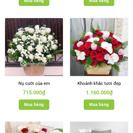
Mua hàng
Mua hàng
360.000₫.
Nụ cười của em
Khoảnh khắc tươi đẹp
715.000
₫
1.160.000
₫
Mua hàng
Mua hàng