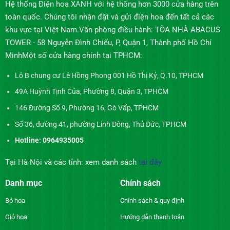
Hệ thống Điện hoa XANH với hệ thống hơn 3000 cửa hàng trên
toàn quốc. Chúng tôi nhận đặt và gửi điện hoa đến tất cả các
khu vực tại Việt Nam.Văn phòng điều hành: TÒA NHÀ ABACUS
TOWER - 58 Nguyễn Đình Chiểu, P, Quận 1, Thành phố Hồ Chí
MinhMột số cửa hàng chính tại TPHCM:
Lô B chung cư Lê Hồng Phong 001 Hồ Thị Kỷ, Q.10, TPHCM
49A Huỳnh Tịnh Của, Phường 8, Quận 3, TPHCM
146 Đường Số 9, Phường 16, Gò Vấp, TPHCM
Số 36, đường 41, phường Linh Đông, Thủ Đức, TPHCM
Hotline: 0964935005
Tại Hà Nội và các tỉnh: xem danh sách
tại đây
Danh mục
Chính sách
Bó hoa
Chính sách & quy định
Giỏ hoa
Hướng dẫn thanh toán