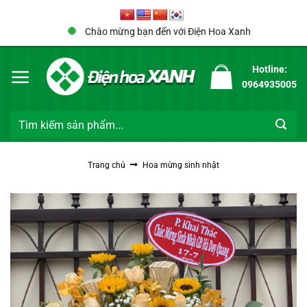
Bỏ
qua
Chào mừng bạn đến với Điện Hoa Xanh
nội
dung
Hotline:
0964935005
Tìm
kiếm:
Trang chủ
Hoa mừng sinh nhật