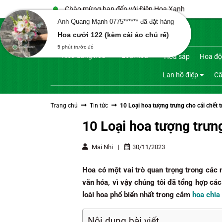
Bỏ
Chào mừng bạn đến với Điện Hoa Xanh
qua
Anh Quang Mạnh 0775****** đã đặt hàng
Tìm
nội
Hoa cưới 122 (kèm cài áo chú rể)
kiếm:
dung
5 phút trước đó
Kiểu dáng hoa
Loại hoa
Hoa sáp
Hoa độ
Lan hồ điệp
Câ
Trang chủ
Tin tức
10 Loại hoa tượng trưng cho cái chết 
10 Loại hoa tượng trưn
Mai Nhi
|
30/11/2023
Hoa có một vai trò quan trọng trong các 
văn hóa, vì vậy chúng tôi đã tổng hợp cá
loài hoa phổ biến nhất trong cắm
hoa chia
Nội dung bài viết