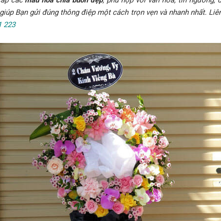
cấp các
mẫu hoa chia buồn đẹp
, phù hợp với văn hóa, tín ngưỡng,
giúp Bạn gửi đúng thông điệp một cách trọn vẹn và nhanh nhất. Liên
1 223