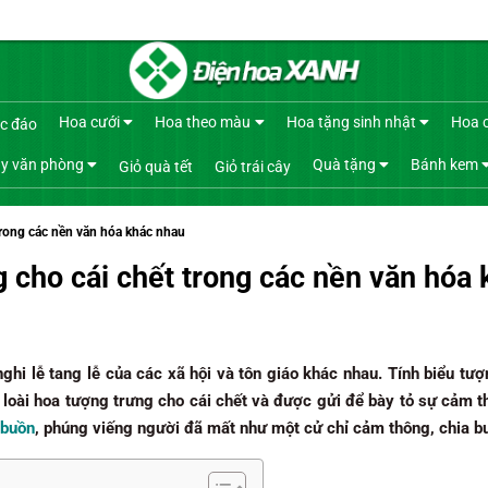
Hoa cưới
Hoa theo màu
Hoa tặng sinh nhật
Hoa 
c đáo
y văn phòng
Quà tặng
Bánh kem
Giỏ quà tết
Giỏ trái cây
trong các nền văn hóa khác nhau
g cho cái chết trong các nền văn hóa
nghi lễ tang lễ của các xã hội và tôn giáo khác nhau. Tính biểu tư
c loài hoa tượng trưng cho cái chết và được gửi để bày tỏ sự cảm t
 buồn
, phúng viếng người đã mất như một cử chỉ cảm thông, chia b