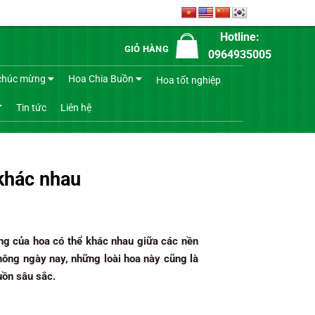
Hotline:
GIỎ HÀNG
0964935005
chúc mừng
Hoa Chia Buồn
Hoa tốt nghiệp
Tin tức
Liên hệ
 khác nhau
ợng của hoa có thể khác nhau giữa các nền
hông ngày nay, những loài hoa này cũng là
uồn sâu sắc.