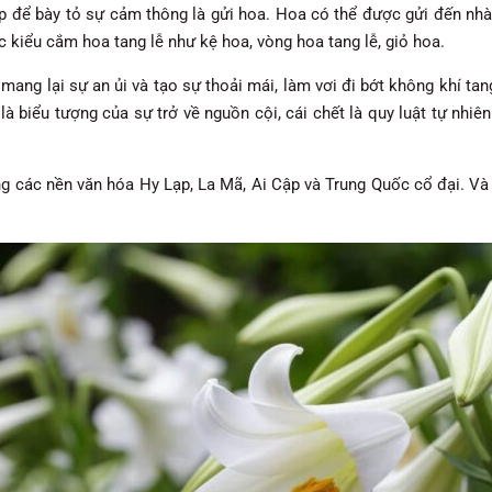
p để bày tỏ sự cảm thông là gửi hoa. Hoa có thể được gửi đến nhà
ác kiểu cắm hoa tang lễ như kệ hoa, vòng hoa tang lễ, giỏ hoa.
mang lại sự an ủi và tạo sự thoải mái, làm vơi đi bớt không khí ta
t là biểu tượng của sự trở về nguồn cội, cái chết là quy luật tự nh
ng các nền văn hóa Hy Lạp, La Mã, Ai Cập và Trung Quốc cổ đại. Và