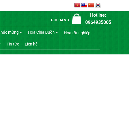
Hotline:
GIỎ HÀNG
0964935005
chúc mừng
Hoa Chia Buồn
Hoa tốt nghiệp
Tin tức
Liên hệ