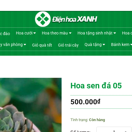
Hoa cưới
Hoa theo màu
Hoa tặng sinh nhật
Hoa 
c đáo
y văn phòng
Quà tặng
Bánh kem
Giỏ quà tết
Giỏ trái cây
Hoa sen đá 05
500.000
₫
Còn hàng
Hoa sen đá 05 số lượng