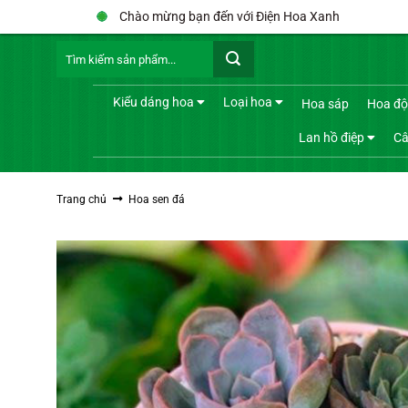
Bỏ
Chào mừng bạn đến với Điện Hoa Xanh
qua
Tìm
nội
kiếm:
dung
Kiểu dáng hoa
Loại hoa
Hoa sáp
Hoa độ
Lan hồ điệp
Câ
Trang chủ
Hoa sen đá