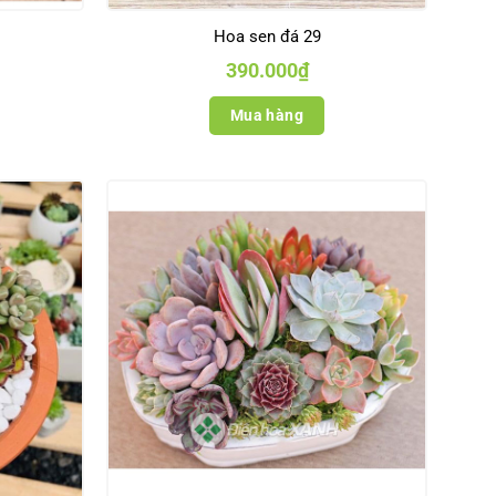
Hoa sen đá 29
390.000
₫
Mua hàng