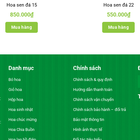
Hoa sen đá 15
Hoa sen đá 22
850.000
₫
550.000
₫
Mua hàng
Mua hàng
Danh mục
Chính sách
Bó hoa
Chính sách & quy định
Giỏ hoa
Hướng dẫn thanh toán
t
Hộp hoa
Chính sách vận chuyển
Hoa sinh nhật
Chính sách bảo hành – đổi trả
Hoa chúc mừng
Bảo mật thông tin
:
Hoa Chia Buồn
Hình ảnh thực tế
Hoa lan hồ điệp
Đối tác tiêu biểu