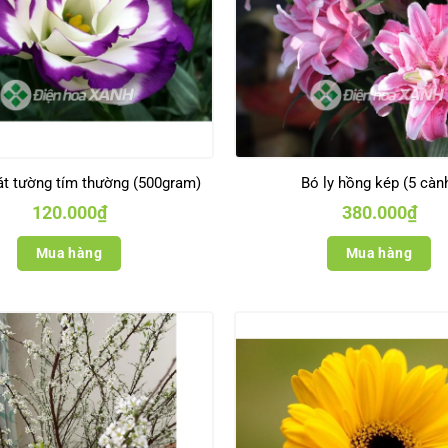
át tường tím thường (500gram)
Bó ly hồng kép (5 càn
120.000
₫
380.000
₫
Mua hàng
Mua hàng