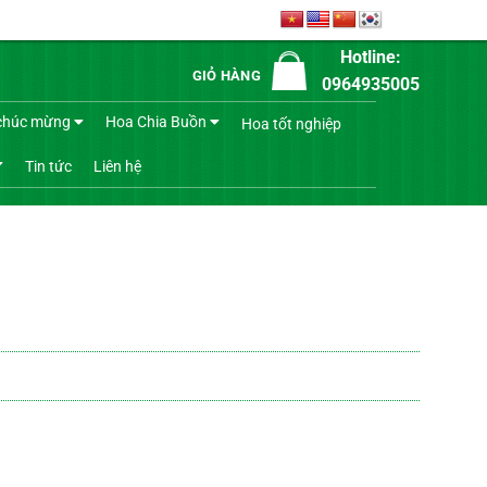
Hotline:
GIỎ HÀNG
0964935005
chúc mừng
Hoa Chia Buồn
Hoa tốt nghiệp
Tin tức
Liên hệ