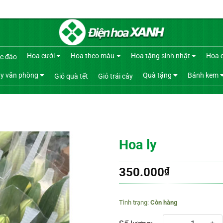
Hoa cưới
Hoa theo màu
Hoa tặng sinh nhật
Hoa 
c đáo
y văn phòng
Quà tặng
Bánh kem
Giỏ quà tết
Giỏ trái cây
Hoa ly
350.000
₫
Còn hàng
Hoa ly số lượng