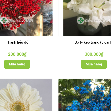
Thanh liễu đỏ
Bó ly kép trắng (5 càn
200.000
₫
380.000
₫
Mua hàng
Mua hàng