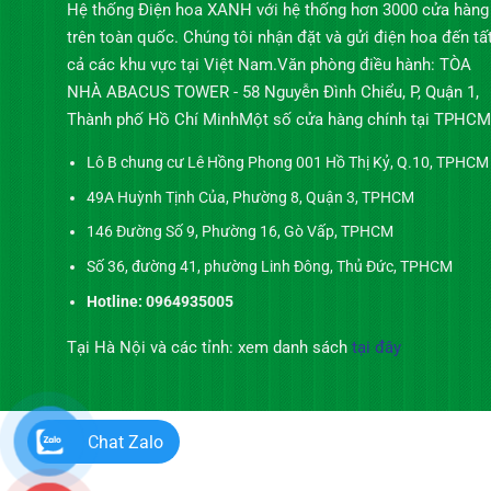
Hệ thống Điện hoa XANH với hệ thống hơn 3000 cửa hàng
trên toàn quốc. Chúng tôi nhận đặt và gửi điện hoa đến tấ
cả các khu vực tại Việt Nam.Văn phòng điều hành: TÒA
NHÀ ABACUS TOWER - 58 Nguyễn Đình Chiểu, P, Quận 1,
Thành phố Hồ Chí MinhMột số cửa hàng chính tại TPHCM
Lô B chung cư Lê Hồng Phong 001 Hồ Thị Kỷ, Q.10, TPHCM
49A Huỳnh Tịnh Của, Phường 8, Quận 3, TPHCM
146 Đường Số 9, Phường 16, Gò Vấp, TPHCM
Số 36, đường 41, phường Linh Đông, Thủ Đức, TPHCM
Hotline: 0964935005
Tại Hà Nội và các tỉnh: xem danh sách
tại đây
Chat Zalo