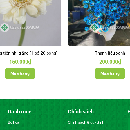
 tiền nhí trắng (1 bó 20 bông)
Thanh liễu xanh
150.000
₫
200.000
₫
Mua hàng
Mua hàng
Danh mục
Chính sách
Bó hoa
Chính sách & quy định