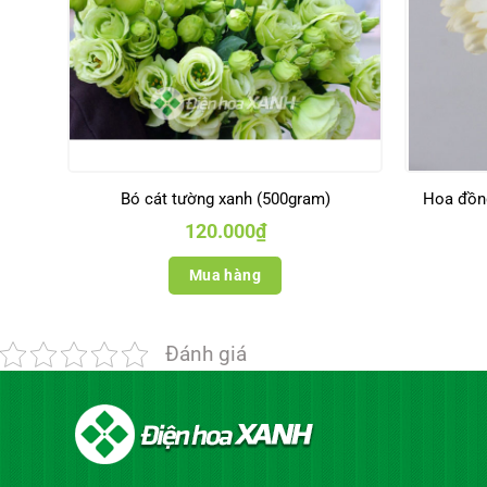
Bó cát tường xanh (500gram)
Hoa đồng
120.000
₫
Mua hàng
Đánh giá