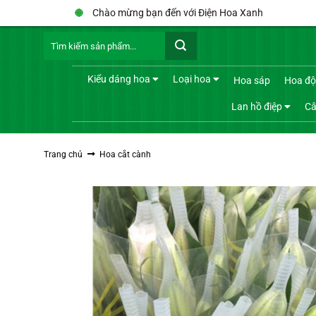
Bỏ
Chào mừng bạn đến với Điện Hoa Xanh
qua
Tìm
nội
kiếm:
dung
Kiểu dáng hoa
Loại hoa
Hoa sáp
Hoa độ
Lan hồ điệp
Câ
Trang chủ
Hoa cắt cành