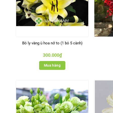
Bó ly vàng ù hoa nở to (1 bó 5 cành)
300.000
₫
Mua hàng