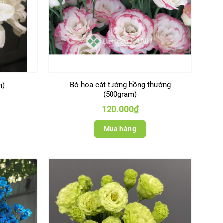
Bó hoa cát tường hồng thường
h)
(500gram)
120.000
₫
Mua hàng