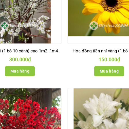
i (1 bó 10 cành) cao 1m2 -1m4
Hoa đồng tiền nhí vàng (1 bó
300.000
₫
150.000
₫
Mua hàng
Mua hàng