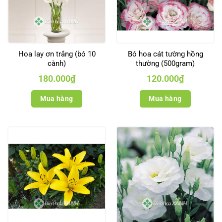
Hoa lay ơn trắng (bó 10
Bó hoa cát tường hồng
cành)
thường (500gram)
180.000
₫
120.000
₫
Mua hàng
Mua hàng