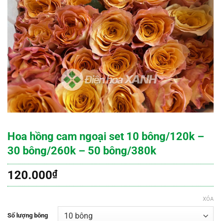
Hoa hồng cam ngoại set 10 bông/120k –
30 bông/260k – 50 bông/380k
120.000
₫
XÓA
Số lượng bông