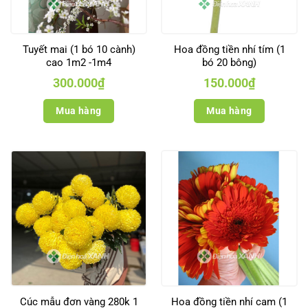
Tuyết mai (1 bó 10 cành)
Hoa đồng tiền nhí tím (1
cao 1m2 -1m4
bó 20 bông)
300.000
₫
150.000
₫
Mua hàng
Mua hàng
Cúc mẫu đơn vàng 280k 1
Hoa đồng tiền nhí cam (1