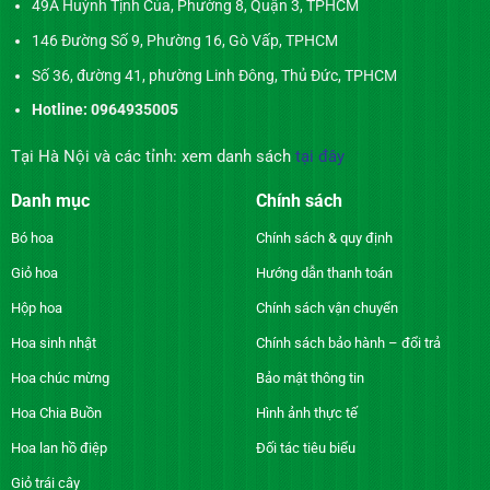
49A Huỳnh Tịnh Của, Phường 8, Quận 3, TPHCM
146 Đường Số 9, Phường 16, Gò Vấp, TPHCM
Số 36, đường 41, phường Linh Đông, Thủ Đức, TPHCM
Hotline: 0964935005
Tại Hà Nội và các tỉnh: xem danh sách
tại đây
Danh mục
Chính sách
Bó hoa
Chính sách & quy định
Giỏ hoa
Hướng dẫn thanh toán
Hộp hoa
Chính sách vận chuyển
Hoa sinh nhật
Chính sách bảo hành – đổi trả
Hoa chúc mừng
Bảo mật thông tin
Hoa Chia Buồn
Hình ảnh thực tế
Hoa lan hồ điệp
Đối tác tiêu biểu
Giỏ trái cây