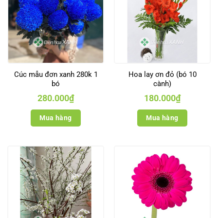
Cúc mẫu đơn xanh 280k 1
Hoa lay ơn đỏ (bó 10
bó
cành)
280.000
₫
180.000
₫
Mua hàng
Mua hàng