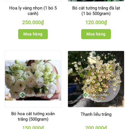
Hoa ly vàng nhọn (1 bó 5
Bó cát tường trắng đà lạt
cành)
(1 bó 500gram)
250.000
₫
120.000
₫
Mua hàng
Mua hàng
Bó hoa cát tường xoắn
Thanh liễu trắng
trắng (500gram)
150.000
₫
200.000
₫