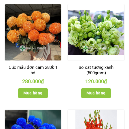
Cúc mẫu đơn cam 280k 1
Bó cát tường xanh
bó
(500gram)
280.000
₫
120.000
₫
Mua hàng
Mua hàng