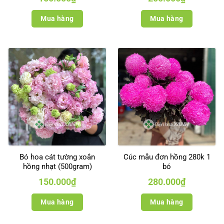
Mua hàng
Mua hàng
Bó hoa cát tường xoắn
Cúc mẫu đơn hồng 280k 1
hồng nhạt (500gram)
bó
150.000
₫
280.000
₫
Mua hàng
Mua hàng