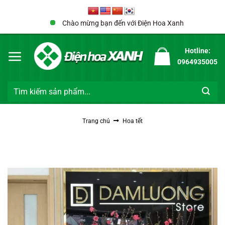
Bỏ
qua
Chào mừng bạn đến với Điện Hoa Xanh
nội
dung
Hotline:
0964935005
Tìm
kiếm:
Trang chủ
Hoa tết