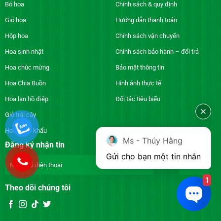
Bó hoa
Chính sách & quy định
Giỏ hoa
Hướng dẫn thanh toán
Hộp hoa
Chính sách vận chuyển
Hoa sinh nhật
Chính sách bảo hành – đổi trả
Hoa chúc mừng
Bảo mật thông tin
Hoa Chia Buồn
Hình ảnh thực tế
Hoa lan hồ điệp
Đối tác tiêu biểu
Giỏ trái cây
Hoa nhập khẩu
Ms - Thúy Hằng
Đăng ký nhận tin
Gửi cho bạn một tin nhắn
1
Theo dõi chúng tôi