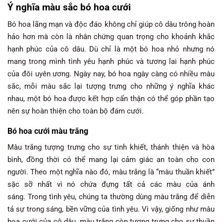
Ý nghĩa màu sắc bó hoa cưới
Bó hoa lãng mạn và độc đáo không chỉ giúp cô dâu trông hoàn
hảo hơn mà còn là nhân chứng quan trọng cho khoảnh khắc
hạnh phúc của cô dâu. Dù chỉ là một bó hoa nhỏ nhưng nó
mang trong mình tình yêu hạnh phúc và tương lai hạnh phúc
của đôi uyên ương. Ngày nay, bó hoa ngày càng có nhiều màu
sắc, mỗi màu sắc lại tượng trưng cho những ý nghĩa khác
nhau, một bó hoa được kết hợp cẩn thận có thể góp phần tạo
nên sự hoàn thiện cho toàn bộ đám cưới.
Bó hoa cưới màu trắng
Màu trắng tượng trưng cho sự tinh khiết, thánh thiện và hòa
bình, đồng thời có thể mang lại cảm giác an toàn cho con
người. Theo một nghĩa nào đó, màu trắng là “màu thuần khiết”
sặc sỡ nhất vì nó chứa đựng tất cả các màu của ánh
sáng. Trong tình yêu, chúng ta thường dùng màu trắng để diễn
tả sự trong sáng, bền vững của tình yêu. Vì vậy, giống như màu
hoa cưới của cô dâu, màu trắng còn tượng trưng cho sự thuần