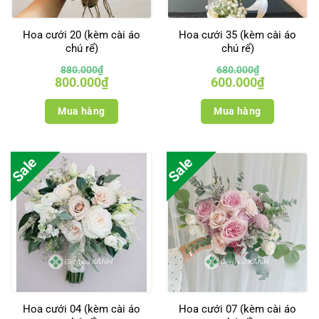
Hoa cưới 20 (kèm cài áo
Hoa cưới 35 (kèm cài áo
chú rể)
chú rể)
880.000
₫
680.000
₫
Giá
Giá
Giá
Giá
800.000
₫
600.000
₫
gốc
hiện
gốc
hiện
là:
tại
là:
tại
880.000₫.
là:
680.000₫.
là:
Mua hàng
Mua hàng
800.000₫.
600.000₫.
Sale
Sale
Hoa cưới 04 (kèm cài áo
Hoa cưới 07 (kèm cài áo