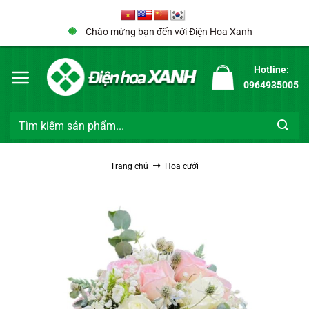
Bỏ
qua
Chào mừng bạn đến với Điện Hoa Xanh
nội
dung
Hotline:
0964935005
Tìm
kiếm:
Trang chủ
Hoa cưới