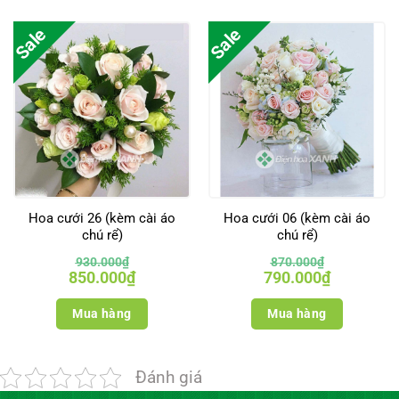
Sale
Sale
Hoa cưới 26 (kèm cài áo
Hoa cưới 06 (kèm cài áo
chú rể)
chú rể)
930.000
₫
870.000
₫
Giá
Giá
Giá
Giá
850.000
₫
790.000
₫
gốc
hiện
gốc
hiện
là:
tại
là:
tại
930.000₫.
là:
870.000₫.
là:
Mua hàng
Mua hàng
850.000₫.
790.000₫.
Đánh giá