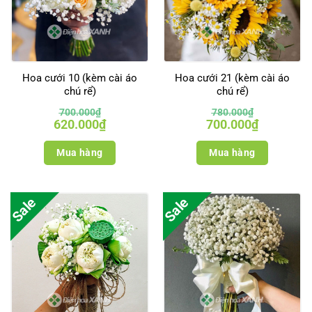
Hoa cưới 10 (kèm cài áo
Hoa cưới 21 (kèm cài áo
chú rể)
chú rể)
700.000
₫
780.000
₫
Giá
Giá
Giá
Giá
620.000
₫
700.000
₫
gốc
hiện
gốc
hiện
là:
tại
là:
tại
700.000₫.
là:
780.000₫.
là:
Mua hàng
Mua hàng
620.000₫.
700.000₫.
Sale
Sale