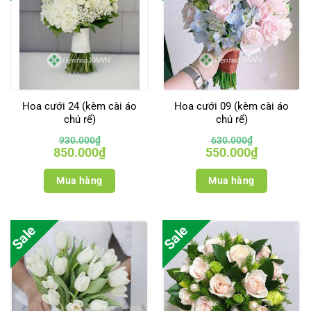
Hoa cưới 24 (kèm cài áo
Hoa cưới 09 (kèm cài áo
chú rể)
chú rể)
930.000
₫
630.000
₫
Giá
Giá
Giá
Giá
850.000
₫
550.000
₫
gốc
hiện
gốc
hiện
là:
tại
là:
tại
930.000₫.
là:
630.000₫.
là:
Mua hàng
Mua hàng
850.000₫.
550.000₫.
Sale
Sale