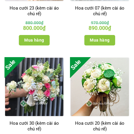
Hoa cưới 23 (kèm cài áo
Hoa cưới 07 (kèm cài áo
chú rể)
chú rể)
880.000
₫
970.000
₫
Giá
Giá
Giá
Giá
800.000
₫
890.000
₫
gốc
hiện
gốc
hiện
là:
tại
là:
tại
880.000₫.
là:
970.000₫.
là:
Mua hàng
Mua hàng
800.000₫.
890.000₫.
Sale
Sale
Hoa cưới 30 (kèm cài áo
Hoa cưới 20 (kèm cài áo
chú rể)
chú rể)