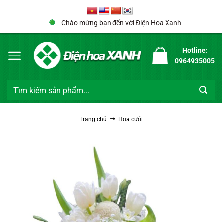
Bỏ
qua
Chào mừng bạn đến với Điện Hoa Xanh
nội
dung
Hotline:
0964935005
Tìm
kiếm:
Trang chủ
Hoa cưới