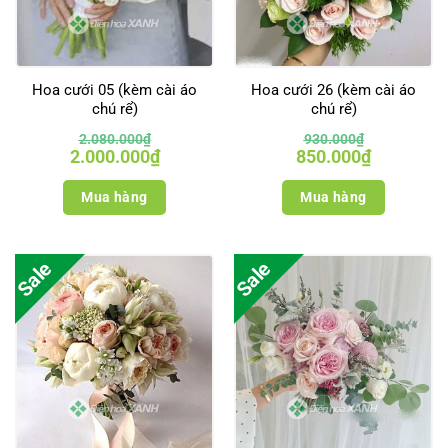
Hoa cưới 05 (kèm cài áo
Hoa cưới 26 (kèm cài áo
chú rể)
chú rể)
2.080.000
₫
930.000
₫
Giá
Giá
Giá
Giá
2.000.000
₫
850.000
₫
gốc
hiện
gốc
hiện
là:
tại
là:
tại
2.080.000₫.
là:
930.000₫.
là:
Mua hàng
Mua hàng
2.000.000₫.
850.000₫.
Sale
Sale