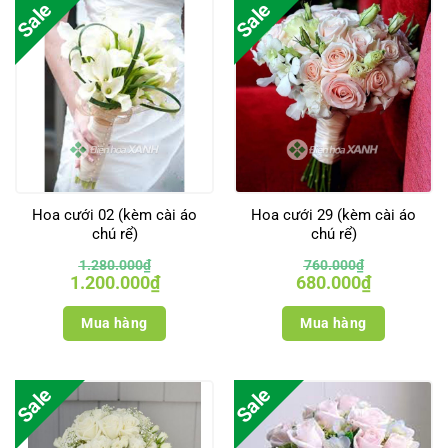
Sale
Sale
Hoa cưới 02 (kèm cài áo
Hoa cưới 29 (kèm cài áo
chú rể)
chú rể)
1.280.000
₫
760.000
₫
Giá
Giá
Giá
Giá
1.200.000
₫
680.000
₫
gốc
hiện
gốc
hiện
là:
tại
là:
tại
1.280.000₫.
là:
760.000₫.
là:
Mua hàng
Mua hàng
1.200.000₫.
680.000₫.
Sale
Sale