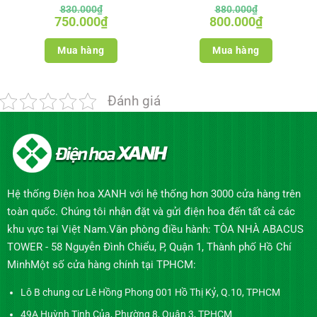
830.000
₫
880.000
₫
Giá
Giá
Giá
Giá
750.000
₫
800.000
₫
gốc
hiện
gốc
hiện
là:
tại
là:
tại
830.000₫.
là:
880.000₫.
là:
Mua hàng
Mua hàng
750.000₫.
800.000₫.
Đánh giá
Hệ thống Điện hoa XANH với hệ thống hơn 3000 cửa hàng trên
toàn quốc. Chúng tôi nhận đặt và gửi điện hoa đến tất cả các
khu vực tại Việt Nam.Văn phòng điều hành: TÒA NHÀ ABACUS
TOWER - 58 Nguyễn Đình Chiểu, P, Quận 1, Thành phố Hồ Chí
MinhMột số cửa hàng chính tại TPHCM:
Lô B chung cư Lê Hồng Phong 001 Hồ Thị Kỷ, Q.10, TPHCM
49A Huỳnh Tịnh Của, Phường 8, Quận 3, TPHCM