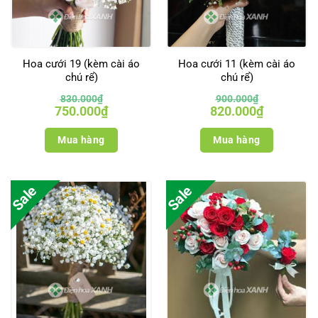
Hoa cưới 19 (kèm cài áo
Hoa cưới 11 (kèm cài áo
chú rể)
chú rể)
830.000
₫
900.000
₫
Giá
Giá
Giá
Giá
750.000
₫
820.000
₫
gốc
hiện
gốc
hiện
là:
tại
là:
tại
830.000₫.
là:
900.000₫.
là:
Mua hàng
Mua hàng
750.000₫.
820.000₫.
Sale
Sale