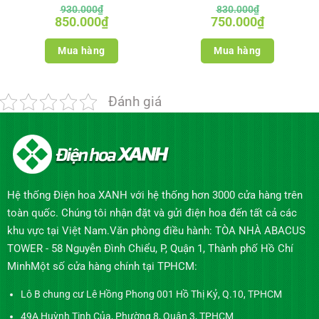
930.000
₫
830.000
₫
Giá
Giá
Giá
Giá
850.000
₫
750.000
₫
gốc
hiện
gốc
hiện
là:
tại
là:
tại
930.000₫.
là:
830.000₫.
là:
Mua hàng
Mua hàng
850.000₫.
750.000₫.
Đánh giá
Hệ thống Điện hoa XANH với hệ thống hơn 3000 cửa hàng trên
toàn quốc. Chúng tôi nhận đặt và gửi điện hoa đến tất cả các
khu vực tại Việt Nam.Văn phòng điều hành: TÒA NHÀ ABACUS
TOWER - 58 Nguyễn Đình Chiểu, P, Quận 1, Thành phố Hồ Chí
MinhMột số cửa hàng chính tại TPHCM:
Lô B chung cư Lê Hồng Phong 001 Hồ Thị Kỷ, Q.10, TPHCM
49A Huỳnh Tịnh Của, Phường 8, Quận 3, TPHCM