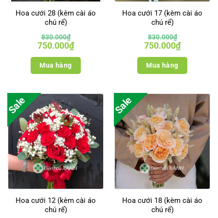
Hoa cưới 28 (kèm cài áo
Hoa cưới 17 (kèm cài áo
chú rể)
chú rể)
830.000
₫
830.000
₫
Giá
Giá
Giá
Giá
750.000
₫
750.000
₫
gốc
hiện
gốc
hiện
là:
tại
là:
tại
830.000₫.
là:
830.000₫.
là:
Mua hàng
Mua hàng
750.000₫.
750.000₫.
Sale
Sale
Hoa cưới 12 (kèm cài áo
Hoa cưới 18 (kèm cài áo
chú rể)
chú rể)