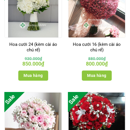
Hoa cưới 24 (kèm cài áo
Hoa cưới 16 (kèm cài áo
chú rể)
chú rể)
930.000
₫
880.000
₫
Giá
Giá
Giá
Giá
850.000
₫
800.000
₫
gốc
hiện
gốc
hiện
là:
tại
là:
tại
930.000₫.
là:
880.000₫.
là:
Mua hàng
Mua hàng
850.000₫.
800.000₫.
Sale
Sale