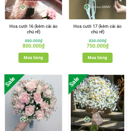
Hoa cưới 16 (kèm cài áo
Hoa cưới 17 (kèm cài áo
chú rể)
chú rể)
880.000
₫
830.000
₫
Giá
Giá
Giá
Giá
800.000
₫
750.000
₫
gốc
hiện
gốc
hiện
là:
tại
là:
tại
880.000₫.
là:
830.000₫.
là:
Mua hàng
Mua hàng
800.000₫.
750.000₫.
Sale
Sale