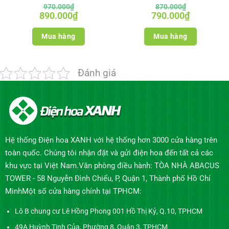
970.000
₫
870.000
₫
Giá
Giá
Giá
Giá
890.000
₫
790.000
₫
gốc
hiện
gốc
hiện
là:
tại
là:
tại
970.000₫.
là:
870.000₫.
là:
Mua hàng
Mua hàng
890.000₫.
790.000₫.
Đánh giá
Hệ thống Điện hoa XANH với hệ thống hơn 3000 cửa hàng trên
toàn quốc. Chúng tôi nhận đặt và gửi điện hoa đến tất cả các
khu vực tại Việt Nam.Văn phòng điều hành: TÒA NHÀ ABACUS
TOWER - 58 Nguyễn Đình Chiểu, P, Quận 1, Thành phố Hồ Chí
MinhMột số cửa hàng chính tại TPHCM:
Lô B chung cư Lê Hồng Phong 001 Hồ Thị Kỷ, Q.10, TPHCM
49A Huỳnh Tịnh Của, Phường 8, Quận 3, TPHCM