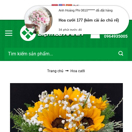
Bỏ
qua
Anh Hoàng Phi 0810****** đã đặt hàng
Chào mừng bạn đến với Điện Hoa Xanh
nội
Hoa cưới 177 (kèm cài áo chú rể)
dung
Hotline:
34 phút trước đó
0964935005
Tìm
kiếm:
Trang chủ
Hoa cưới