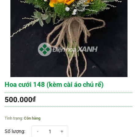
Hoa cưới 148 (kèm cài áo chú rể)
500.000
₫
Còn hàng
Hoa cưới 148 (kèm cài áo chú rể) số lượng