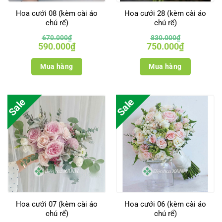
Hoa cưới 08 (kèm cài áo
Hoa cưới 28 (kèm cài áo
chú rể)
chú rể)
670.000
₫
830.000
₫
Giá
Giá
Giá
Giá
590.000
₫
750.000
₫
gốc
hiện
gốc
hiện
là:
tại
là:
tại
670.000₫.
là:
830.000₫.
là:
Mua hàng
Mua hàng
590.000₫.
750.000₫.
Sale
Sale
Hoa cưới 07 (kèm cài áo
Hoa cưới 06 (kèm cài áo
chú rể)
chú rể)