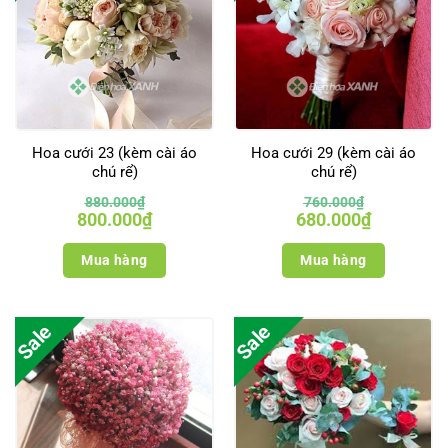
Hoa cưới 23 (kèm cài áo
Hoa cưới 29 (kèm cài áo
chú rể)
chú rể)
880.000
₫
760.000
₫
Giá
Giá
Giá
Giá
800.000
₫
680.000
₫
gốc
hiện
gốc
hiện
là:
tại
là:
tại
880.000₫.
là:
760.000₫.
là:
Mua hàng
Mua hàng
800.000₫.
680.000₫.
Sale
Sale