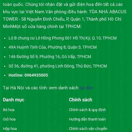
toàn quốc. Chúng tôi nhận đặt và gửi điện hoa đến tất cả các
khu vực tại Việt Nam.Văn phòng điều hành: TÒA NHÀ ABACUS
TOWER - 58 Nguyễn Đình Chiểu, P, Quận 1, Thành phố Hồ Chí
MinhMột số cửa hàng chính tại TPHCM:
Lô B chung cư Lê Hồng Phong 001 Hồ Thị Kỷ, Q.10, TPHCM
49A Huỳnh Tịnh Của, Phường 8, Quận 3, TPHCM
146 Đường Số 9, Phường 16, Gò Vấp, TPHCM
Số 36, đường 41, phường Linh Đông, Thủ Đức, TPHCM
Hotline: 0964935005
Tại Hà Nội và các tỉnh: xem danh sách
tại đây
Danh mục
Chính sách
Bó hoa
Chính sách & quy định
Giỏ hoa
Hướng dẫn thanh toán
Hộp hoa
Chính sách vận chuyển