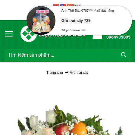
Bỏ
30 phút trước đó
qua
Chào mừng bạn đến với Điện Hoa Xanh
nội
dung
Hotline:
0964935005
Tìm
kiếm:
Trang chủ
Giỏ trái cây