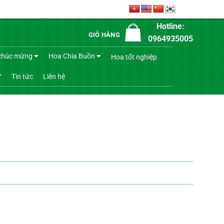
Hotline:
GIỎ HÀNG
0964935005
chúc mừng
Hoa Chia Buồn
Hoa tốt nghiệp
Tin tức
Liên hệ