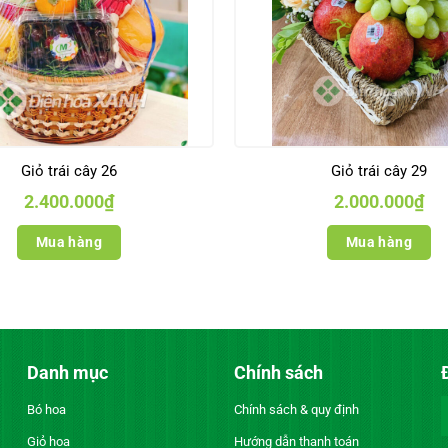
Giỏ trái cây 26
Giỏ trái cây 29
2.400.000
₫
2.000.000
₫
Mua hàng
Mua hàng
Danh mục
Chính sách
Bó hoa
Chính sách & quy định
Giỏ hoa
Hướng dẫn thanh toán