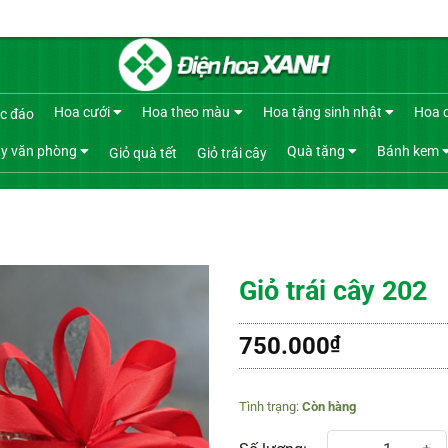
Hoa cưới
Hoa theo màu
Hoa tặng sinh nhật
Hoa 
c đáo
y văn phòng
Quà tặng
Bánh kem
Giỏ quà tết
Giỏ trái cây
Giỏ trái cây 202
750.000
₫
Còn hàng
Giỏ trái cây 202 số lượng