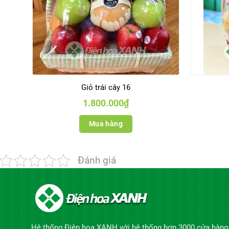
Giỏ trái cây 16
1.800.000
₫
Mua hàng
Đánh giá
Hệ thống Điện hoa XANH với hệ thống hơn 3000 cửa hàng