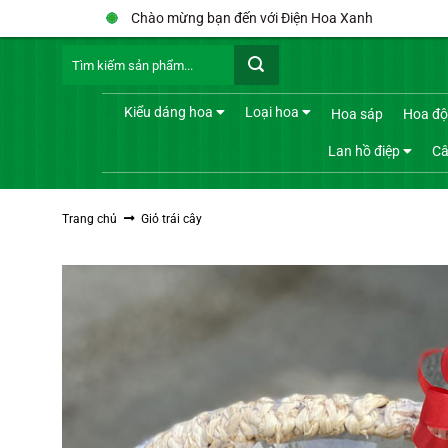
Bỏ
Chào mừng bạn đến với Điện Hoa Xanh
qua
Tìm
nội
kiếm:
dung
Kiểu dáng hoa
Loại hoa
Hoa sáp
Hoa độ
Lan hồ điệp
Câ
Trang chủ
Giỏ trái cây