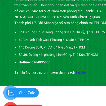
trên toàn quốc. Chúng tôi nhận đặt và gửi điện hoa đến tấ
cả các khu vực tại Việt Nam.Văn phòng điều hành: TÒA
NHÀ ABACUS TOWER - 58 Nguyễn Đình Chiểu, P, Quận 1,
Thành phố Hồ Chí MinhMột số cửa hàng chính tại TPHCM
Lô B chung cư Lê Hồng Phong 001 Hồ Thị Kỷ, Q.10, TPHCM
49A Huỳnh Tịnh Của, Phường 8, Quận 3, TPHCM
146 Đường Số 9, Phường 16, Gò Vấp, TPHCM
Số 36, đường 41, phường Linh Đông, Thủ Đức, TPHCM
Hotline: 0964935005
Tại Hà Nội và các tỉnh: xem danh sách
tại đây
Chat Zalo