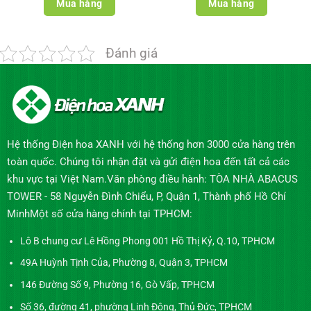
1.050.000₫.
là:
1.750.000₫.
là:
Mua hàng
Mua hàng
900.000₫.
1.600.000₫
Đánh giá
Hệ thống Điện hoa XANH với hệ thống hơn 3000 cửa hàng trên
toàn quốc. Chúng tôi nhận đặt và gửi điện hoa đến tất cả các
khu vực tại Việt Nam.Văn phòng điều hành: TÒA NHÀ ABACUS
TOWER - 58 Nguyễn Đình Chiểu, P, Quận 1, Thành phố Hồ Chí
MinhMột số cửa hàng chính tại TPHCM:
Lô B chung cư Lê Hồng Phong 001 Hồ Thị Kỷ, Q.10, TPHCM
49A Huỳnh Tịnh Của, Phường 8, Quận 3, TPHCM
146 Đường Số 9, Phường 16, Gò Vấp, TPHCM
Số 36, đường 41, phường Linh Đông, Thủ Đức, TPHCM