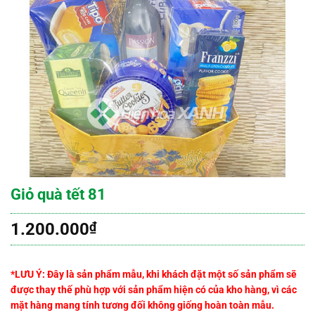
Giỏ quà tết 81
1.200.000
₫
*LƯU Ý: Đây là sản phẩm mẫu, khi khách đặt một số sản phẩm sẽ
được thay thế phù hợp với sản phẩm hiện có của kho hàng, vì các
mặt hàng mang tính tương đối không giống hoàn toàn mẫu.