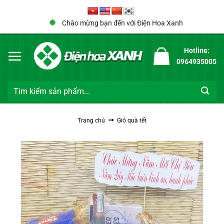
Bỏ
qua
Chào mừng bạn đến với Điện Hoa Xanh
nội
dung
Hotline:
0964935005
Tìm
kiếm:
Trang chủ
Giỏ quà tết