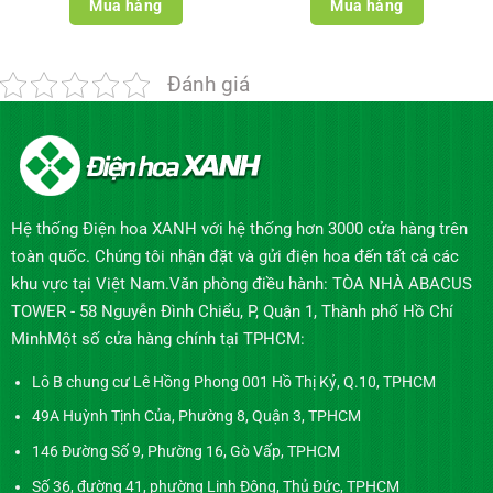
1.950.000₫.
là:
1.050.000₫.
là:
Mua hàng
Mua hàng
1.800.000₫.
900.000₫.
Đánh giá
Hệ thống Điện hoa XANH với hệ thống hơn 3000 cửa hàng trên
toàn quốc. Chúng tôi nhận đặt và gửi điện hoa đến tất cả các
khu vực tại Việt Nam.Văn phòng điều hành: TÒA NHÀ ABACUS
TOWER - 58 Nguyễn Đình Chiểu, P, Quận 1, Thành phố Hồ Chí
MinhMột số cửa hàng chính tại TPHCM:
Lô B chung cư Lê Hồng Phong 001 Hồ Thị Kỷ, Q.10, TPHCM
49A Huỳnh Tịnh Của, Phường 8, Quận 3, TPHCM
146 Đường Số 9, Phường 16, Gò Vấp, TPHCM
Số 36, đường 41, phường Linh Đông, Thủ Đức, TPHCM