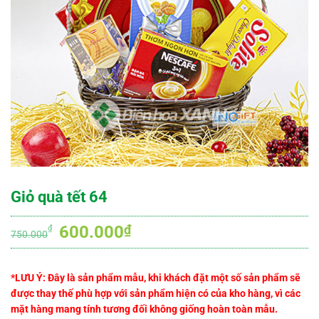
Giỏ quà tết 64
Giá
Giá
600.000
₫
₫
750.000
gốc
hiện
là:
tại
*LƯU Ý: Đây là sản phẩm mẫu, khi khách đặt một số sản phẩm sẽ
750.000₫.
là:
được thay thế phù hợp với sản phẩm hiện có của kho hàng, vì các
600.000₫.
mặt hàng mang tính tương đối không giống hoàn toàn mẫu.