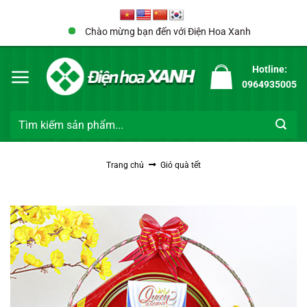
Bỏ
qua
Chào mừng bạn đến với Điện Hoa Xanh
nội
dung
Hotline:
0964935005
Tìm
kiếm:
Trang chủ
Giỏ quà tết
Sale