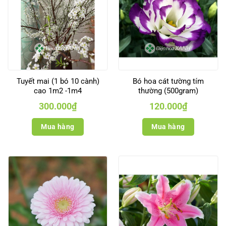
Tuyết mai (1 bó 10 cành)
Bó hoa cát tường tím
cao 1m2 -1m4
thường (500gram)
300.000
₫
120.000
₫
Mua hàng
Mua hàng