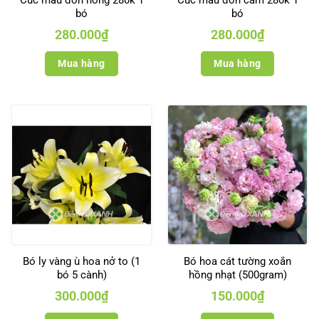
bó
bó
280.000
₫
280.000
₫
Mua hàng
Mua hàng
Bó ly vàng ù hoa nở to (1
Bó hoa cát tường xoắn
bó 5 cành)
hồng nhạt (500gram)
300.000
₫
150.000
₫