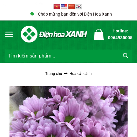
Bỏ
qua
Chị Trà My 0961****** đã đặt hàng
Chào mừng bạn đến với Điện Hoa Xanh
nội
Hoa hồng màu kem set 10 bông/100k – 30 bông/240k – 50 bông/350k
dung
Hotline:
6 phút trước đó
0964935005
Tìm
kiếm:
Trang chủ
Hoa cắt cành