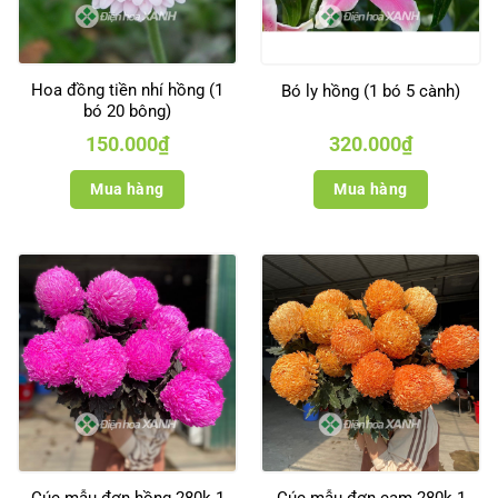
Hoa đồng tiền nhí hồng (1
Bó ly hồng (1 bó 5 cành)
bó 20 bông)
150.000
₫
320.000
₫
Mua hàng
Mua hàng
Cúc mẫu đơn hồng 280k 1
Cúc mẫu đơn cam 280k 1