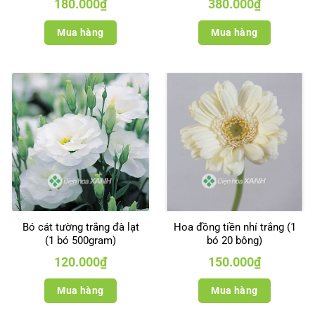
180.000
₫
380.000
₫
Mua hàng
Mua hàng
Bó cát tường trắng đà lạt
Hoa đồng tiền nhí trắng (1
(1 bó 500gram)
bó 20 bông)
120.000
₫
150.000
₫
Mua hàng
Mua hàng