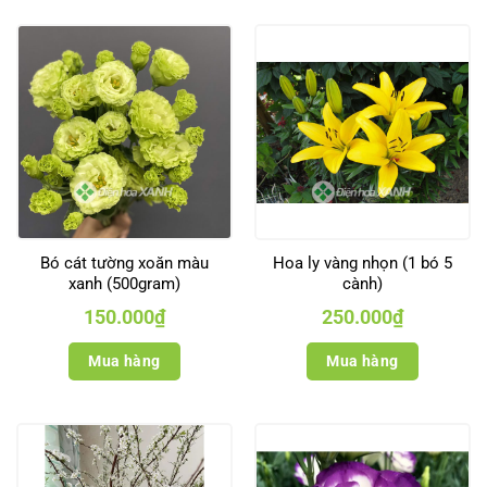
Bó cát tường xoăn màu
Hoa ly vàng nhọn (1 bó 5
xanh (500gram)
cành)
150.000
₫
250.000
₫
Mua hàng
Mua hàng