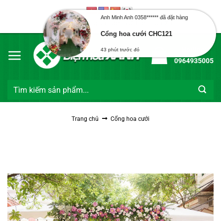
Bỏ
qua
Anh Minh Anh 0358****** đã đặt hàng
Chào mừng bạn đến với Điện Hoa Xanh
nội
Cổng hoa cưới CHC121
dung
Hotline:
43 phút trước đó
0964935005
Tìm
kiếm:
Trang chủ
Cổng hoa cưới