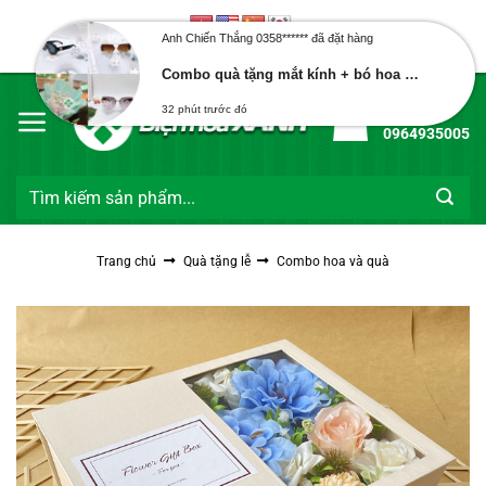
Bỏ
qua
Anh Chiến Thắng 0358****** đã đặt hàng
Chào mừng bạn đến với Điện Hoa Xanh
nội
Combo quà tặng mắt kính + bó hoa baby
dung
Hotline:
32 phút trước đó
0964935005
Tìm
kiếm:
Trang chủ
Quà tặng lễ
Combo hoa và quà