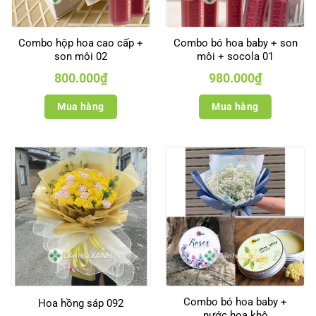
Combo hộp hoa cao cấp +
Combo bó hoa baby + son
son môi 02
môi + socola 01
800.000
₫
980.000
₫
Mua hàng
Mua hàng
Combo bó hoa baby +
Hoa hồng sáp 092
nước hoa khô