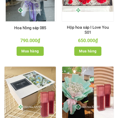
Hộp hoa sáp I Love You
Hoa hồng sáp 085
S01
790.000
₫
650.000
₫
Mua hàng
Mua hàng