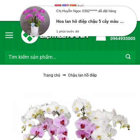
Bỏ
qua
Chị Huyền Ngọc 0392****** đã đặt hàng
Chào mừng bạn đến với Điện Hoa Xanh
nội
Hoa lan hồ điệp chậu 5 cây màu tím
dung
Hotline:
1 phút trước đó
0964935005
Tìm
kiếm:
Trang chủ
Chậu lan hồ điệp