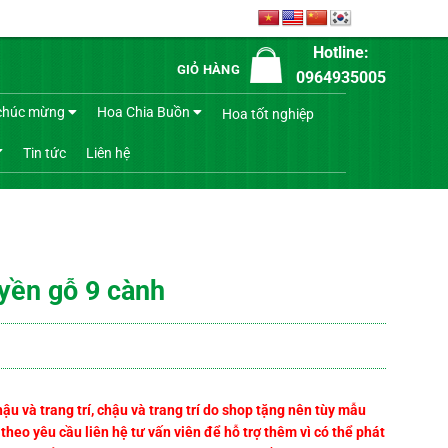
Hotline:
GIỎ HÀNG
0964935005
chúc mừng
Hoa Chia Buồn
Hoa tốt nghiệp
Tin tức
Liên hệ
yền gỗ 9 cành
 và trang trí, chậu và trang trí do shop tặng nên tùy mẫu
heo yêu cầu liên hệ tư vấn viên để hỗ trợ thêm vì có thể phát