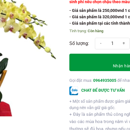
sinh phí nếu chọn chậu theo mà
- Giá sản phẩm là 250,000vnd 1 
- Giá sản phẩm là 320,000vnd 1 
- Giá sản phẩm tại các tỉnh thàn
Còn hàng
Chậu hồ điệp thuyền gỗ 9 cành s
Nhận hàn
Gọi đặt mua:
0964935005
để nha
CHAT ĐỂ ĐƯỢC TƯ VẤN
+ Một số sản phẩm được giảm giá
dụng nên vẫn giữ giá gốc.
+ Đây là sản phẩm thủ công ngh
vào các mùa hoa trong năm vì 
thường sẽ đủ hoa, nhưng nếu có