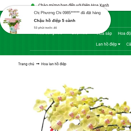
Bỏ
Chào mừng bạn đến với Điện Hoa Xanh
qua
Chị Phương Chi 0985****** đã đặt hàng
Tìm
nội
Chậu hồ điệp 5 cành
kiếm:
dung
53 phút trước đó
Kiểu dáng hoa
Loại hoa
Hoa sáp
Hoa độ
Lan hồ điệp
Câ
Trang chủ
Hoa lan hồ điệp