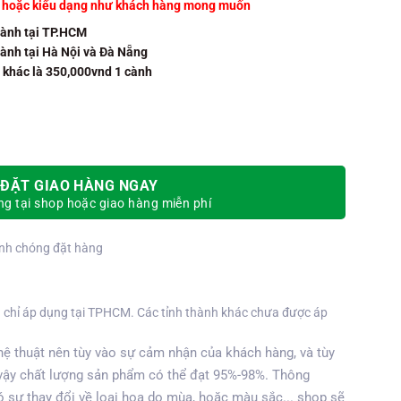
u hoặc kiểu dạng như khách hàng mong muốn
cành tại TP.HCM
cành tại Hà Nội và Đà Nẵng
h khác là 350,000vnd 1 cành
ố lượng
ĐẶT GIAO HÀNG NGAY
g tại shop hoặc giao hàng miễn phí
nh chóng đặt hàng
 chỉ áp dụng tại TPHCM. Các tỉnh thành khác chưa được áp
ệ thuật nên tùy vào sự cảm nhận của khách hàng, và tùy
vậy chất lượng sản phẩm có thể đạt 95%-98%. Thông
 sự thay đổi về loại hoa do mùa, hoặc màu sắc... shop sẽ