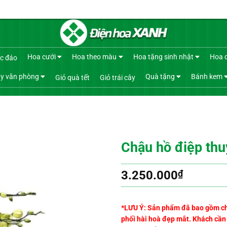
Hoa cưới
Hoa theo màu
Hoa tặng sinh nhật
Hoa 
c đáo
y văn phòng
Quà tặng
Bánh kem
Giỏ quà tết
Giỏ trái cây
Chậu hồ điệp thu
3.250.000
₫
*LƯU Ý: Sản phẩm đã bao gồm chậu
phối hài hoà đẹp mắt. Khách cần t