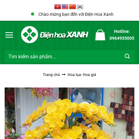
Bỏ
qua
Chào mừng bạn đến với Điện Hoa Xanh
nội
dung
Hotline:
0964935005
Tìm
kiếm:
Trang chủ
Hoa lụa- Hoa giả