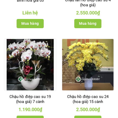
Bình hoa giả 03
(hoa giả)
Liên hệ
2.550.000
₫
Mua hàng
Mua hàng
Chậu hồ điệp cao su 19
Chậu hồ điệp cao su 24
(hoa giả) 7 cành
(hoa giả) 15 cành
1.190.000
₫
2.500.000
₫