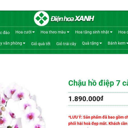
Hoa cưới
Hoa theo màu
Hoa tặng sinh nhật
Hoa 
c đáo
y văn phòng
Quà tặng
Bánh kem
Giỏ quà tết
Giỏ trái cây
Chậu hồ điệp 7 c
1.890.000
₫
*LƯU Ý: Sản phẩm đã bao gồm chậu
phối hài hoà đẹp mắt. Khách cần t