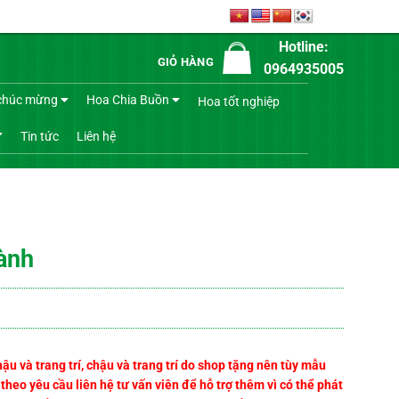
Hotline:
GIỎ HÀNG
0964935005
chúc mừng
Hoa Chia Buồn
Hoa tốt nghiệp
Tin tức
Liên hệ
ành
 và trang trí, chậu và trang trí do shop tặng nên tùy mẫu
heo yêu cầu liên hệ tư vấn viên để hỗ trợ thêm vì có thể phát