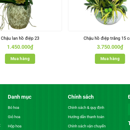
Chậu lan hồ điệp 23
Chậu hồ điệp trắng 15 
1.450.000
₫
3.750.000
₫
Mua hàng
Mua hàng
Danh mục
Chính sách
Bó hoa
Chính sách & quy định
Giỏ hoa
Hướng dẫn thanh toán
t
Hộp hoa
Chính sách vận chuyển