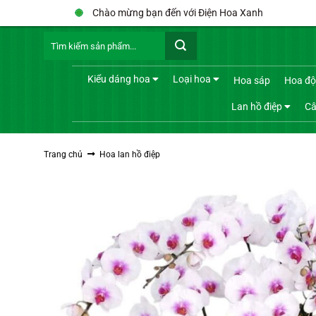
Bỏ
Chào mừng bạn đến với Điện Hoa Xanh
qua
Chị Hồng Diễm 0775****** đã đặt hàng
Tìm
Chậu lan hồ điệp 21
nội
kiếm:
13 phút trước đó
dung
Kiểu dáng hoa
Loại hoa
Hoa sáp
Hoa độ
Lan hồ điệp
Câ
Trang chủ
Hoa lan hồ điệp