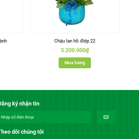
cành
Chậu lan hồ điệp 22
5.200.000
₫
Mua hàng
Đăng ký nhận tin
Theo dõi chúng tôi