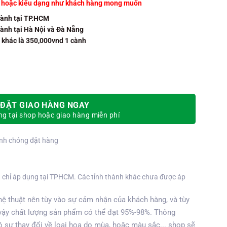
u hoặc kiểu dạng như khách hàng mong muốn
cành tại TP.HCM
cành tại Hà Nội và Đà Nẵng
h khác là 350,000vnd 1 cành
ĐẶT GIAO HÀNG NGAY
g tại shop hoặc giao hàng miễn phí
nh chóng đặt hàng
 chỉ áp dụng tại TPHCM. Các tỉnh thành khác chưa được áp
ệ thuật nên tùy vào sự cảm nhận của khách hàng, và tùy
vậy chất lượng sản phẩm có thể đạt 95%-98%. Thông
 sự thay đổi về loại hoa do mùa, hoặc màu sắc... shop sẽ