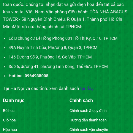
toàn quốc. Chúng tôi nhận đặt và gửi điện hoa đến tất cả các
khu vực tại Việt Nam.Văn phòng điều hành: TÒA NHÀ ABACUS
TOWER - 58 Nguyễn Đình Chiểu, P, Quận 1, Thành phố Hồ Chí
MinhMột số cửa hàng chính tại TPHCM:
Lô B chung cư Lê Hồng Phong 001 Hồ Thị Kỷ, Q.10, TPHCM
49A Huỳnh Tịnh Của, Phường 8, Quận 3, TPHCM
146 Đường Số 9, Phường 16, Gò Vấp, TPHCM
Số 36, đường 41, phường Linh Đông, Thủ Đức, TPHCM
Hotline: 0964935005
Tại Hà Nội và các tỉnh: xem danh sách
tại đây
Danh mục
Chính sách
Bó hoa
Chính sách & quy định
Giỏ hoa
Hướng dẫn thanh toán
Hộp hoa
Chính sách vận chuyển