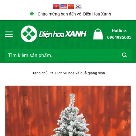
Bỏ
Anh Minh Khánh 0987****** đã đặt hàng
qua
Chào mừng bạn đến với Điện Hoa Xanh
nội
Trang trí cây thông noel
dung
13 phút trước đó
Hotline:
0964935005
Tìm
kiếm:
Trang chủ
Dịch vụ hoa và quà giáng sinh