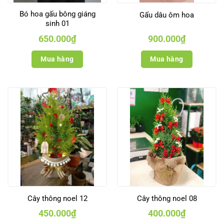
Bó hoa gấu bông giáng
Gấu dâu ôm hoa
sinh 01
650.000
₫
900.000
₫
Mua hàng
Mua hàng
Cây thông noel 12
Cây thông noel 08
450.000
₫
400.000
₫