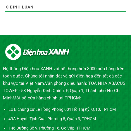
0
BÌNH LUẬN
Hệ thống Điện hoa XANH với hệ thống hơn 3000 cửa hàng trên
toàn quốc. Chúng tôi nhận đặt và gửi điện hoa đến tất cả các
khu vực tại Việt Nam.Văn phòng điều hành: TÒA NHÀ ABACUS
TOWER - 58 Nguyễn Đình Chiểu, P, Quận 1, Thành phố Hồ Chí
MinhMột số cửa hàng chính tại TPHCM:
Lô B chung cư Lê Hồng Phong 001 Hồ Thị Kỷ, Q.10, TPHCM
49A Huỳnh Tịnh Của, Phường 8, Quận 3, TPHCM
146 Đường Số 9, Phường 16, Gò Vấp, TPHCM