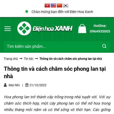
Bỏ
qua
Chào mừng bạn đến với Điện Hoa Xanh
nội
dung
Hotline:
0964935005
Tìm
kiếm:
Trang chủ
Tin tức
Thông tin và cách chăm sóc phong lan tại nhà
Thông tin và cách chăm sóc phong lan tại
nhà
Mai Nhi
|
21/10/2022
Hoa phong lan trở thành cây trồng trong nhà tuyệt vời. Với sự
chăm sóc thích hợp, một cây phong lan có thể nở hoa trong
nhiều tháng mỗi năm và có thể sống vô thời hạn. Các giống