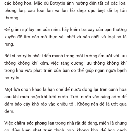
các bông hoa. Mặc dù Botrytis ảnh hưởng đến tất cả các loài
phong lan, các loài lan và lan hồ điệp đặc biệt dễ bị tổn
thương.
Để giảm sự lây lan của nấm, hãy kiểm tra cây của bạn thường
xuyên để tìm các mô thực vật chết và sắp chết và loại bỏ lá
rụng.
Bởi vì botrytis phát triển mạnh trong môi trường ẩm ướt với lưu
thông không khí kém, việc tăng cường lưu thông không khí
trong khu vực phát triển của bạn có thể giúp ngăn ngừa bệnh
botrytis.
Một lựa chọn khác là hạn chế để nước đọng lại trên cánh hoa
sau khi mưa hoặc khi tưới nước. Tưới nước vào sáng sớm để
đảm bảo cây khô ráo vào chiều tối. Không nên để lá ướt qua
đêm.
Việc
chăm sóc phong lan
trong nhà rất dễ dàng, miễn là chúng
có điều kiện phát triển thích hợp, không khó để học cách