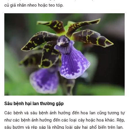
củ giả nhăn nheo hoặc teo tóp.
Sâu bệnh hại lan thường gặp
Các bệnh và sâu bệnh ảnh hưởng đến hoa lan cũng tương tự
như các bệnh ảnh hưởng đến các loại cây hoặc hoa khác. Rệp,
sâu bướm và rệp sáp là những loài gây hại phổ biến trên lan.