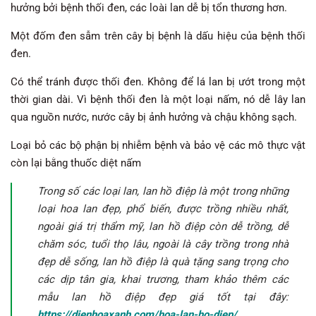
hưởng bởi bệnh thối đen, các loài lan dễ bị tổn thương hơn.
Một đốm đen sẫm trên cây bị bệnh là dấu hiệu của bệnh thối
đen.
Có thể tránh được thối đen. Không để lá lan bị ướt trong một
thời gian dài. Vì bệnh thối đen là một loại nấm, nó dễ lây lan
qua nguồn nước, nước cây bị ảnh hưởng và chậu không sạch.
Loại bỏ các bộ phận bị nhiễm bệnh và bảo vệ các mô thực vật
còn lại bằng thuốc diệt nấm
Trong số các loại lan, lan hồ điệp là một trong những
loại hoa lan đẹp, phổ biến, được trồng nhiều nhất,
ngoài giá trị thẩm mỹ, lan hồ điệp còn dễ trồng, dễ
chăm sóc, tuổi thọ lâu, ngoài là cây trồng trong nhà
đẹp dễ sống, lan hồ điệp là quà tặng sang trọng cho
các dịp tân gia, khai trương, tham khảo thêm các
mẫu lan hồ điệp đẹp giá tốt tại đây:
https://dienhoaxanh.com/hoa-lan-ho-diep/