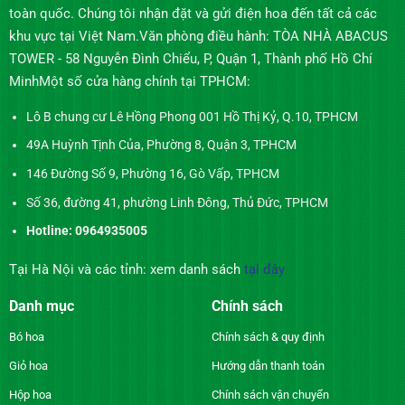
toàn quốc. Chúng tôi nhận đặt và gửi điện hoa đến tất cả các
khu vực tại Việt Nam.Văn phòng điều hành: TÒA NHÀ ABACUS
TOWER - 58 Nguyễn Đình Chiểu, P, Quận 1, Thành phố Hồ Chí
MinhMột số cửa hàng chính tại TPHCM:
Lô B chung cư Lê Hồng Phong 001 Hồ Thị Kỷ, Q.10, TPHCM
49A Huỳnh Tịnh Của, Phường 8, Quận 3, TPHCM
146 Đường Số 9, Phường 16, Gò Vấp, TPHCM
Số 36, đường 41, phường Linh Đông, Thủ Đức, TPHCM
Hotline: 0964935005
Tại Hà Nội và các tỉnh: xem danh sách
tại đây
Danh mục
Chính sách
Bó hoa
Chính sách & quy định
Giỏ hoa
Hướng dẫn thanh toán
Hộp hoa
Chính sách vận chuyển