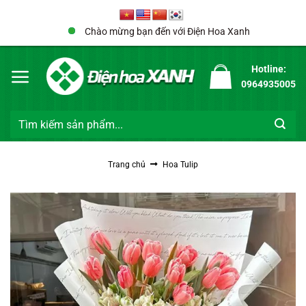
Bỏ
qua
Chào mừng bạn đến với Điện Hoa Xanh
nội
dung
Hotline:
0964935005
Tìm
kiếm:
Trang chủ
Hoa Tulip