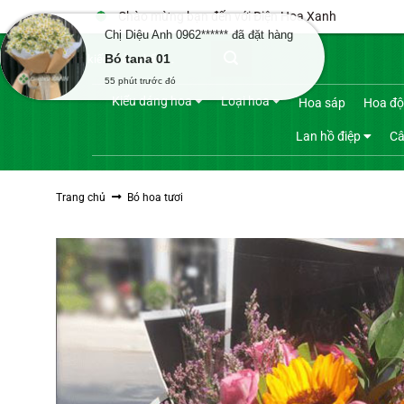
Bỏ
Chào mừng bạn đến với Điện Hoa Xanh
qua
Chị Diệu Anh 0962****** đã đặt hàng
Tìm
nội
Bó tana 01
kiếm:
dung
55 phút trước đó
Kiểu dáng hoa
Loại hoa
Hoa sáp
Hoa độ
Lan hồ điệp
Câ
Trang chủ
Bó hoa tươi
Sale