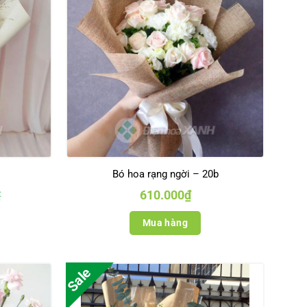
Bó hoa rạng ngời – 20b
610.000
₫
₫
Mua hàng
Sale