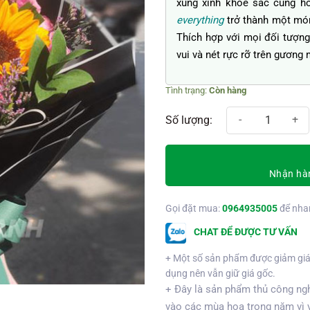
xúng xính khoe sắc cùng h
everything
trở thành một món 
Thích hợp với mọi đối tượng
vui và nét rực rỡ trên gương
Còn hàng
My everything số lượng
Nhận hàn
Gọi đặt mua:
0964935005
để nha
CHAT ĐỂ ĐƯỢC TƯ VẤN
+ Một số sản phẩm được giảm giá
dụng nên vẫn giữ giá gốc.
+ Đây là sản phẩm thủ công ngh
vào các mùa hoa trong năm vì 