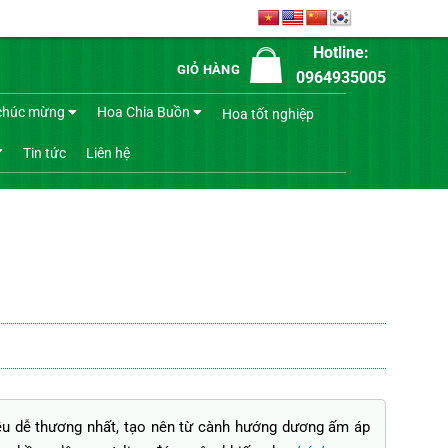
Hotline:
GIỎ HÀNG
0964935005
chúc mừng
Hoa Chia Buồn
Hoa tốt nghiệp
Tin tức
Liên hệ
n
u dễ thương nhất, tạo nên từ cành hướng dương ấm áp
.000₫.