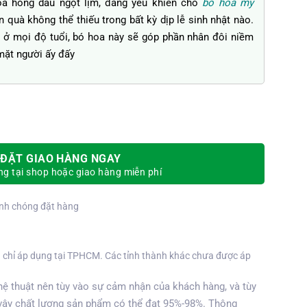
oa hồng dâu ngọt lịm, đáng yêu khiến cho
bó hoa my
quà không thể thiếu trong bất kỳ dịp lễ sinh nhật nào.
 ở mọi độ tuổi, bó hoa này sẽ góp phần nhân đôi niềm
 mặt người ấy đấy
ĐẶT GIAO HÀNG NGAY
g tại shop hoặc giao hàng miễn phí
nh chóng đặt hàng
 chỉ áp dụng tại TPHCM. Các tỉnh thành khác chưa được áp
ệ thuật nên tùy vào sự cảm nhận của khách hàng, và tùy
vậy chất lượng sản phẩm có thể đạt 95%-98%. Thông