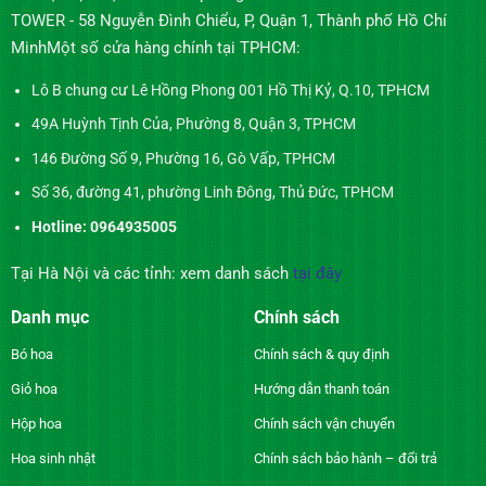
TOWER - 58 Nguyễn Đình Chiểu, P, Quận 1, Thành phố Hồ Chí
MinhMột số cửa hàng chính tại TPHCM:
Lô B chung cư Lê Hồng Phong 001 Hồ Thị Kỷ, Q.10, TPHCM
49A Huỳnh Tịnh Của, Phường 8, Quận 3, TPHCM
146 Đường Số 9, Phường 16, Gò Vấp, TPHCM
Số 36, đường 41, phường Linh Đông, Thủ Đức, TPHCM
Hotline: 0964935005
Tại Hà Nội và các tỉnh: xem danh sách
tại đây
Danh mục
Chính sách
Bó hoa
Chính sách & quy định
Giỏ hoa
Hướng dẫn thanh toán
Hộp hoa
Chính sách vận chuyển
Hoa sinh nhật
Chính sách bảo hành – đổi trả