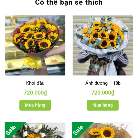
Có thể bạn sẽ thích
Khởi đầu
Ánh dương – 18b
720.000
₫
720.000
₫
Mua hàng
Mua hàng
Sale
Sale