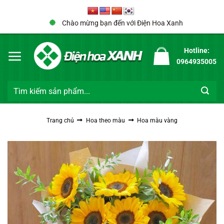
Bỏ
qua
Chào mừng bạn đến với Điện Hoa Xanh
nội
dung
Hotline:
0964935005
Tìm
kiếm:
Trang chủ
Hoa theo màu
Hoa màu vàng
Sale