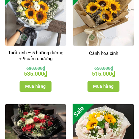
Tuổi xinh – 5 hướng dương
Cánh hoa xinh
+ 9 cẩm chướng
680.000
₫
650.000
₫
Giá
Giá
Giá
Giá
535.000
₫
515.000
₫
gốc
hiện
gốc
hiện
là:
tại
là:
tại
680.000₫.
là:
650.000₫.
là:
Mua hàng
Mua hàng
535.000₫.
515.000₫.
Sale