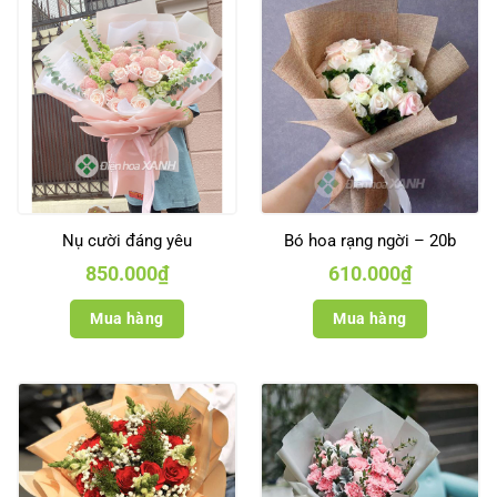
Nụ cười đáng yêu
Bó hoa rạng ngời – 20b
850.000
₫
610.000
₫
Mua hàng
Mua hàng