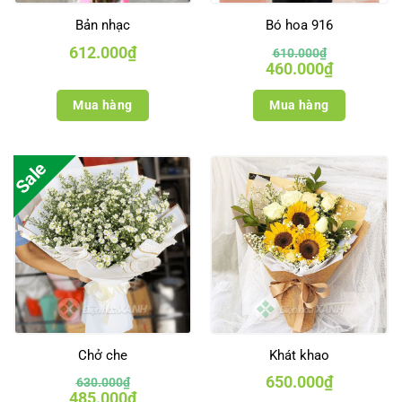
Bản nhạc
Bó hoa 916
612.000
₫
610.000
₫
Giá
Giá
460.000
₫
gốc
hiện
là:
tại
610.000₫.
là:
Mua hàng
Mua hàng
460.000₫.
Sale
Chở che
Khát khao
650.000
₫
630.000
₫
Giá
Giá
485.000
₫