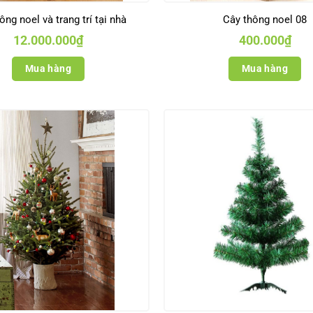
ông noel và trang trí tại nhà
Cây thông noel 08
12.000.000
₫
400.000
₫
Mua hàng
Mua hàng