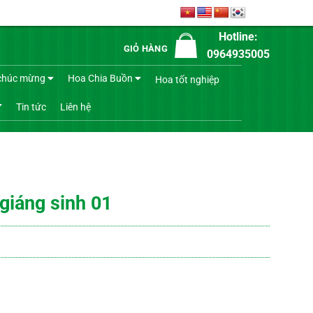
Hotline:
GIỎ HÀNG
0964935005
chúc mừng
Hoa Chia Buồn
Hoa tốt nghiệp
Tin tức
Liên hệ
giáng sinh 01
ố lượng