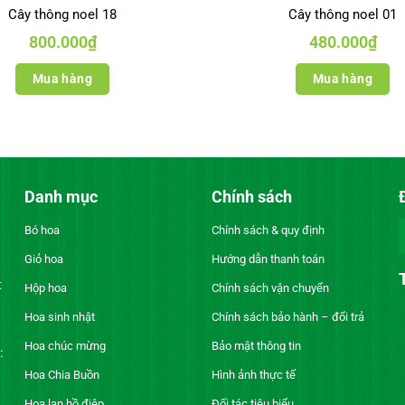
Cây thông noel 18
Cây thông noel 01
800.000
₫
480.000
₫
Mua hàng
Mua hàng
Danh mục
Chính sách
Bó hoa
Chính sách & quy định
Giỏ hoa
Hướng dẫn thanh toán
t
Hộp hoa
Chính sách vận chuyển
Hoa sinh nhật
Chính sách bảo hành – đổi trả
Hoa chúc mừng
Bảo mật thông tin
:
Hoa Chia Buồn
Hình ảnh thực tế
Hoa lan hồ điệp
Đối tác tiêu biểu