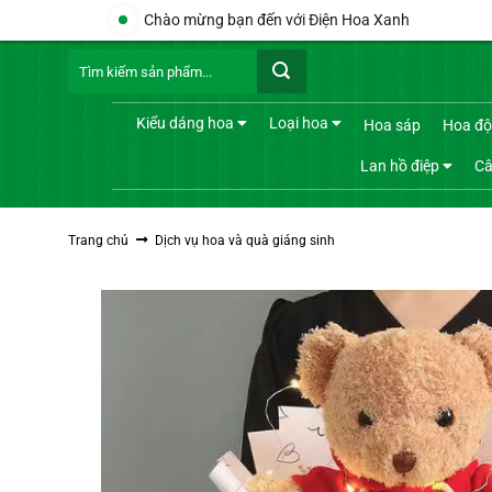
Bỏ
Chào mừng bạn đến với Điện Hoa Xanh
qua
Tìm
nội
kiếm:
dung
Kiểu dáng hoa
Loại hoa
Hoa sáp
Hoa độ
Lan hồ điệp
Câ
Trang chủ
Dịch vụ hoa và quà giáng sinh