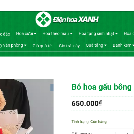
Hoa cưới
Hoa theo màu
Hoa tặng sinh nhật
Hoa 
c đáo
y văn phòng
Quà tặng
Bánh kem
Giỏ quà tết
Giỏ trái cây
Bó hoa gấu bông 
650.000
₫
Còn hàng
Bó hoa gấu bông giáng sinh 01 s